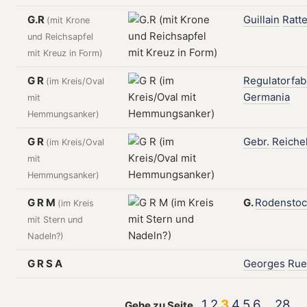
G.R
Guillain
Ratt
(mit Krone
und Reichsapfel
mit Kreuz in Form)
G R
Regulatorfab
(im Kreis/Oval
Germania
mit
Hemmungsanker)
G R
Gebr.
Reiche
(im Kreis/Oval
mit
Hemmungsanker)
G R M
G.
Rodenstoc
(im Kreis
mit Stern und
Nadeln?)
G R S A
Georges
Rue
1
2
3
4
5
6
28
Gehe zu Seite...
...