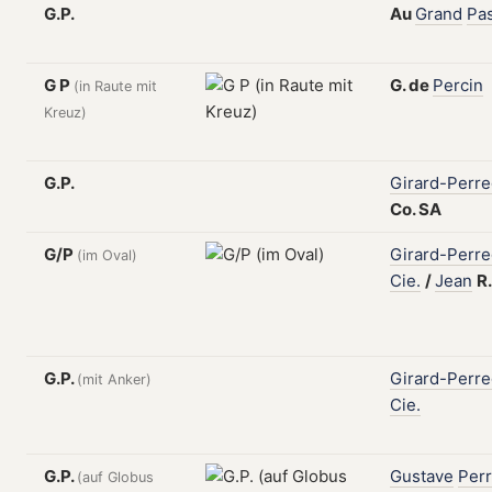
G.P.
Au
Grand
Pa
G P
G.
de
Percin
(in Raute mit
Kreuz)
G.P.
Girard-Perr
Co.
SA
G/P
Girard-Perr
(im Oval)
Cie.
/
Jean
R
G.P.
Girard-Perr
(mit Anker)
Cie.
G.P.
Gustave
Per
(auf Globus