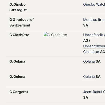
G. Ginsbo
Ginsbo
Watc
Strategist
G Giraducci of
Montres
Itra
Switzerland
SA
G Glashütte
Uhrenfabrik
AG
/
Uhrenrohwer
Glashütte
A
G. Golana
Golana
SA
G. Golona
Golana
SA
G Gorgerat
Jean-Raoul
G
SA