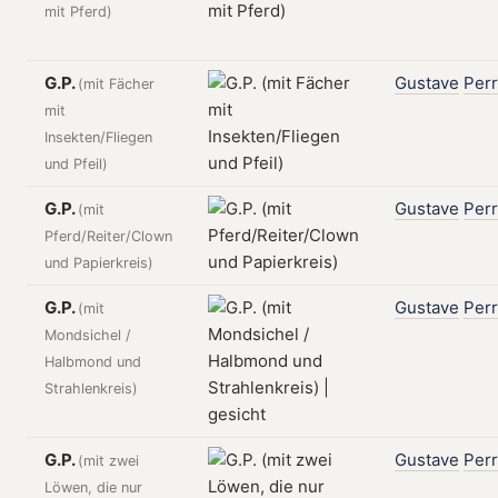
mit Pferd)
G.P.
Gustave
Per
(mit Fächer
mit
Insekten/Fliegen
und Pfeil)
G.P.
Gustave
Per
(mit
Pferd/Reiter/Clown
und Papierkreis)
G.P.
Gustave
Per
(mit
Mondsichel /
Halbmond und
Strahlenkreis)
G.P.
Gustave
Per
(mit zwei
Löwen, die nur