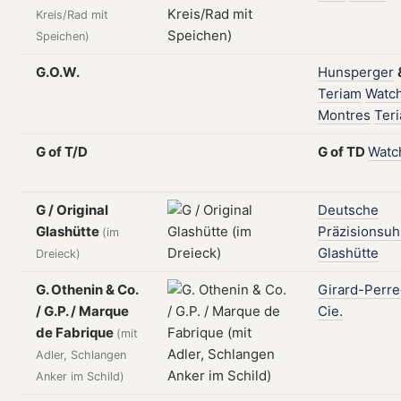
Kreis/Rad mit
Speichen)
G.O.W.
Hunsperger
Teriam
Watc
Montres
Ter
G of T/D
G
of
TD
Watc
G / Original
Deutsche
Glashütte
Präzisionsuh
(im
Glashütte
Dreieck)
G. Othenin & Co.
Girard-Perr
/ G.P. / Marque
Cie.
de Fabrique
(mit
Adler, Schlangen
Anker im Schild)