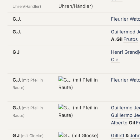
Uhren/Händler)
G.J.
Fleurier
Wat
G.J.
Guillermod
J
A.
Gil
Frutos
G J
Henri
Grandj
Cie.
G.J.
Fleurier
Wat
(mit Pfeil in
Raute)
G.J.
Guillermo
Je
(mit Pfeil in
Guillermo
Je
Raute)
Alberto
Gil
F
G J
Gillett
&
John
(mit Glocke)