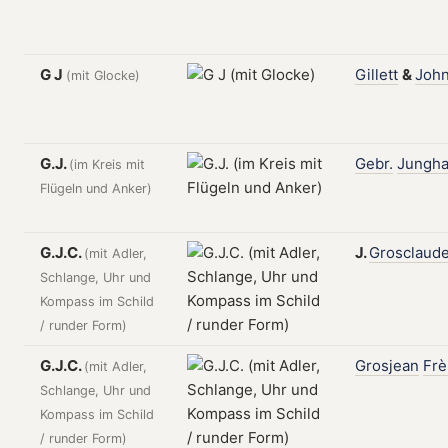
G J
Gillett
&
John
(mit Glocke)
G.J.
Gebr.
Jungh
(im Kreis mit
Flügeln und Anker)
G.J.C.
J.
Grosclaud
(mit Adler,
Schlange, Uhr und
Kompass im Schild
/ runder Form)
G.J.C.
Grosjean
Frè
(mit Adler,
Schlange, Uhr und
Kompass im Schild
/ runder Form)