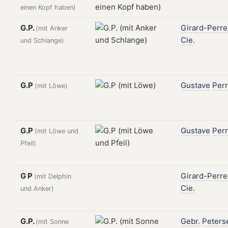
einen Kopf haben)
G.P.
Girard-Perr
(mit Anker
Cie.
und Schlange)
G.P
Gustave
Per
(mit Löwe)
G.P
Gustave
Per
(mit Löwe und
Pfeil)
G P
Girard-Perr
(mit Delphin
Cie.
und Anker)
G.P.
Gebr.
Peters
(mit Sonne