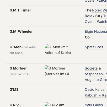
Oyster
Watc
G.M.T. Timer
The
Rolex
Wa
Rolex
SA
/
T
Oyster
Watc
G.M. Wheeler
Elgin
Nationa
Co.
G-Men
Spatz
Bros.
(mit Adler
auf Kreis)
G Morbier
Societe
a
responsabili
(Morbier im G)
Auguste
Gir
G'MS
Casio
Keisan
Kabushiki
Ka
G N V
Paul
Gilles
(im