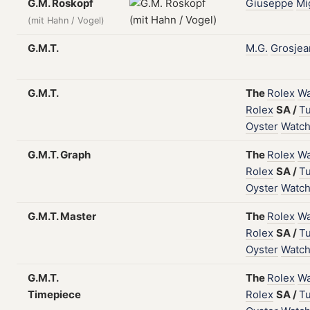
G.M. Roskopf
Giuseppe
Mi
(mit Hahn / Vogel)
G.M.T.
M.G.
Grosjea
G.M.T.
The
Rolex
Wa
Rolex
SA
/
T
Oyster
Watc
G.M.T. Graph
The
Rolex
Wa
Rolex
SA
/
T
Oyster
Watc
G.M.T. Master
The
Rolex
Wa
Rolex
SA
/
T
Oyster
Watc
G.M.T.
The
Rolex
Wa
Timepiece
Rolex
SA
/
T