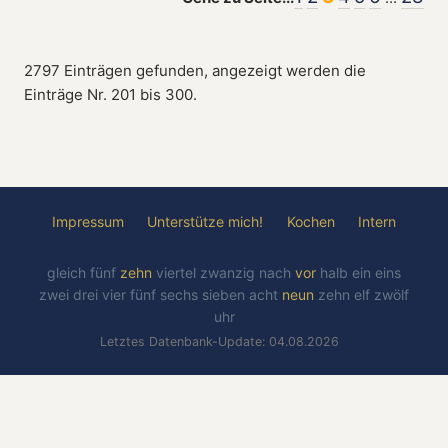
2797 Einträgen gefunden, angezeigt werden die
Einträge Nr. 201 bis 300.
Impressum
Unterstütze mich!
Kochen
Intern
gleich
fünf
zehn
viertel
zwanzig
nach
vor
halb
ein
eins
zwei
drei
vier
fünf
sechs
sieben
acht
neun
zehn
elf
zwölf
uhr
Letztes Datenbank-Update: 04.08.2026