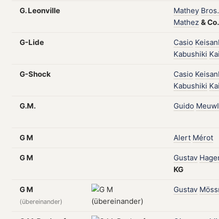
G. Leonville
Mathey
Bros.
Mathez
&
Co.
G-Lide
Casio
Keisan
Kabushiki
Ka
G-Shock
Casio
Keisan
Kabushiki
Ka
G.M.
Guido
Meuwl
G M
Alert
Mérot
G M
Gustav
Hage
KG
G M
Gustav
Möss
(übereinander)