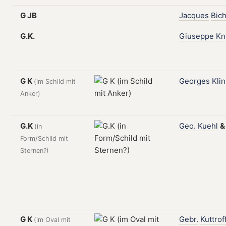
G JB
Jacques
Bich
G.K.
Giuseppe
Kn
G K
Georges
Klin
(im Schild mit
Anker)
G.K
Geo.
Kuehl
(in
Form/Schild mit
Sternen?)
G K
Gebr.
Kuttrof
(im Oval mit