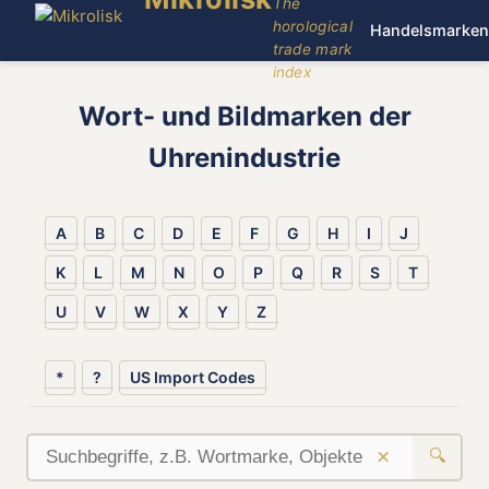
The
horological
Handelsmarken
trade mark
index
Wort- und Bildmarken der
Uhrenindustrie
A
B
C
D
E
F
G
H
I
J
K
L
M
N
O
P
Q
R
S
T
U
V
W
X
Y
Z
*
?
US Import Codes
×
🔍