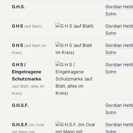
G.H.S.
Gordian
Hett
Sohn
G H S
Gordian
Hett
(auf Blatt)
Sohn
G H S
Gordian
Hett
(auf Blatt im
Sohn
Kreis)
G H S /
Gordian
Hett
Eingetragene
Sohn
Schutzmarke
(auf Blatt, alles im
Kreis)
G.H.S.F.
Gordian
Hett
Sohn
G.H.S.F.
Gordian
Hett
(im Oval
Sohn
mit Mann mit