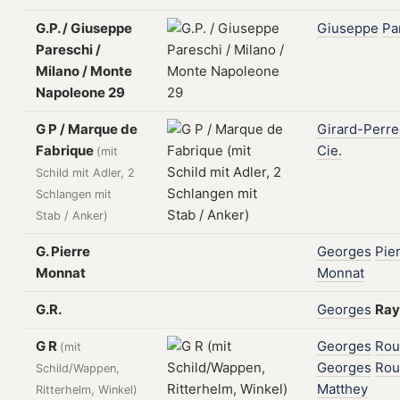
G.P. / Giuseppe
Giuseppe
Pa
Pareschi /
Milano / Monte
Napoleone 29
G P / Marque de
Girard-Perr
Fabrique
Cie.
(mit
Schild mit Adler, 2
Schlangen mit
Stab / Anker)
G. Pierre
Georges
Pie
Monnat
Monnat
G.R.
Georges
Ray
G R
Georges
Rou
(mit
Georges
Rou
Schild/Wappen,
Matthey
Ritterhelm, Winkel)