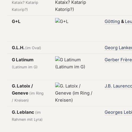
Kataix? Katarip
Katorip?)
G+L
Götting
&
Leu
G.L.H.
Georg
Lanke
(im Oval)
G Latinum
Gerber
Frèr
(Latinum im G)
G. Latoix /
J.B.
Laurenco
Geneve
(im Ring
/ Kreisen)
G. Leblanc
Georges
Leb
(im
Rahmen mit Lyra)