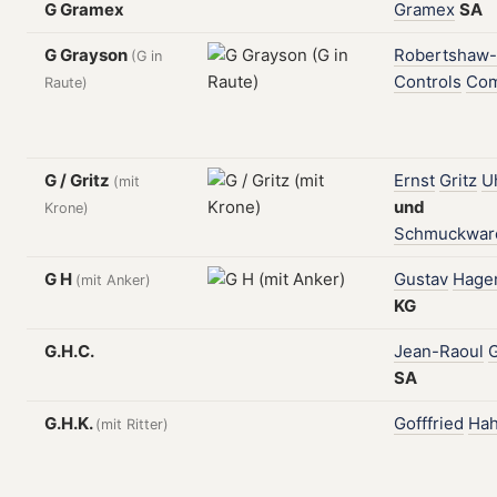
G Gramex
Gramex
SA
G Grayson
Robertshaw-
(G in
Controls
Co
Raute)
G / Gritz
Ernst
Gritz
U
(mit
und
Krone)
Schmuckware
G H
Gustav
Hage
(mit Anker)
KG
G.H.C.
Jean-Raoul
G
SA
G.H.K.
Gofffried
Ha
(mit Ritter)