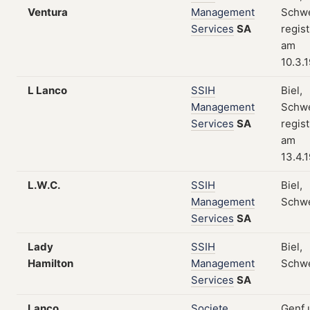
Ventura
Management
Schwe
Services
SA
regist
am
10.3.
L Lanco
SSIH
Biel,
Management
Schwe
Services
SA
regist
am
13.4.
L.W.C.
SSIH
Biel,
Management
Schw
Services
SA
Lady
SSIH
Biel,
Hamilton
Management
Schw
Services
SA
Lanco
Societe
Genf 