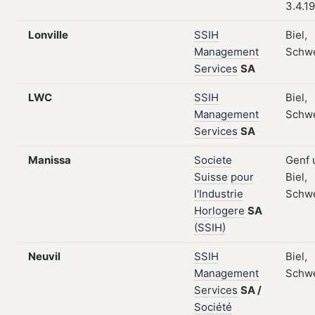
3.4.1
Lonville
SSIH
Biel,
Management
Schw
Services
SA
LWC
SSIH
Biel,
Management
Schw
Services
SA
Manissa
Societe
Genf 
Suisse
pour
Biel,
l'Industrie
Schw
Horlogere
SA
(SSIH)
Neuvil
SSIH
Biel,
Management
Schw
Services
SA
/
Société