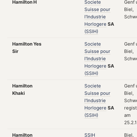
Hamilton H
Societe
Genf 
Suisse
pour
Biel,
l'Industrie
Schw
Horlogere
SA
(SSIH)
Hamilton Yes
Societe
Genf 
Sir
Suisse
pour
Biel,
l'Industrie
Schw
Horlogere
SA
(SSIH)
Hamilton
Societe
Genf 
Khaki
Suisse
pour
Biel,
l'Industrie
Schwe
Horlogere
SA
regist
(SSIH)
am
25.2.
Hamilton
SSIH
Biel,