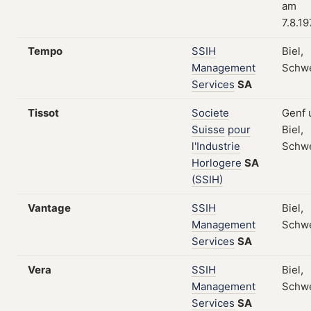
am
7.8.1
Tempo
SSIH
Biel,
Management
Schw
Services
SA
Tissot
Societe
Genf 
Suisse
pour
Biel,
l'Industrie
Schw
Horlogere
SA
(SSIH)
Vantage
SSIH
Biel,
Management
Schw
Services
SA
Vera
SSIH
Biel,
Management
Schw
Services
SA