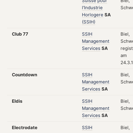
Suisse
pour
Biel,
l'Industrie
Schw
Horlogere
SA
(SSIH)
Club 77
SSIH
Biel,
Management
Schwe
Services
SA
regist
am
24.3.
Countdown
SSIH
Biel,
Management
Schw
Services
SA
Eldis
SSIH
Biel,
Management
Schw
Services
SA
Electrodate
SSIH
Biel,