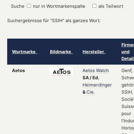
Suche
nur in Wortmarkenspalte
als Teilwort
Suchergebnisse für "SSIH" als ganzes Wort:
Firme
Wortmarke
Bildmarke
Hersteller
und
Detai
Aetos
Aetos
Watch
Genf,
SA
/
Ed.
Schwe
Heimerdinger
gehör
&
Cie.
SSIH,
Socié
Suiss
pour
l'Indu
Horlo