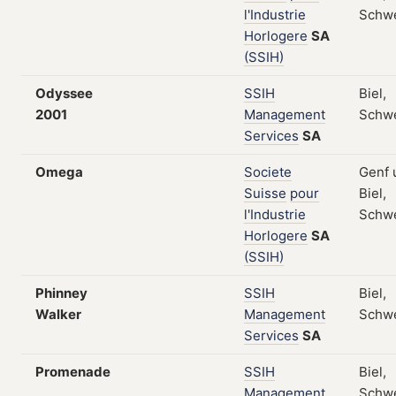
l'Industrie
Schw
Horlogere
SA
(SSIH)
Odyssee
SSIH
Biel,
2001
Management
Schw
Services
SA
Omega
Societe
Genf 
Suisse
pour
Biel,
l'Industrie
Schw
Horlogere
SA
(SSIH)
Phinney
SSIH
Biel,
Walker
Management
Schw
Services
SA
Promenade
SSIH
Biel,
Management
Schw