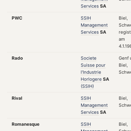
Services
SA
PWC
SSIH
Biel,
Management
Schwe
Services
SA
regist
am
4.1.19
Rado
Societe
Genf 
Suisse
pour
Biel,
l'Industrie
Schw
Horlogere
SA
(SSIH)
Rival
SSIH
Biel,
Management
Schw
Services
SA
Romanesque
SSIH
Biel,