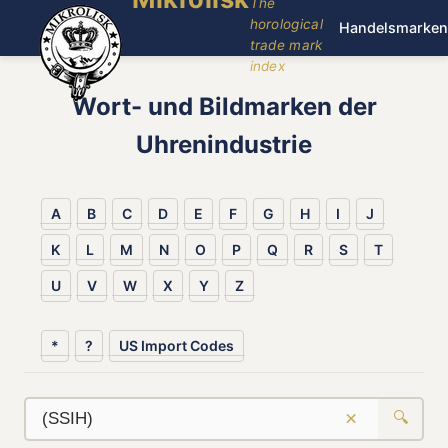
The
horological
Handelsmarken
trade mark
index
Wort- und Bildmarken der
Uhrenindustrie
A
B
C
D
E
F
G
H
I
J
K
L
M
N
O
P
Q
R
S
T
U
V
W
X
Y
Z
*
?
US Import Codes
×
🔍