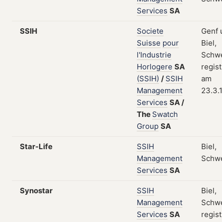
Services
SA
SSIH
Societe
Genf 
Suisse
pour
Biel,
l'Industrie
Schwe
Horlogere
SA
regist
(SSIH)
/
SSIH
am
Management
23.3.
Services
SA
/
The
Swatch
Group
SA
Star-Life
SSIH
Biel,
Management
Schw
Services
SA
Synostar
SSIH
Biel,
Management
Schwe
Services
SA
regist