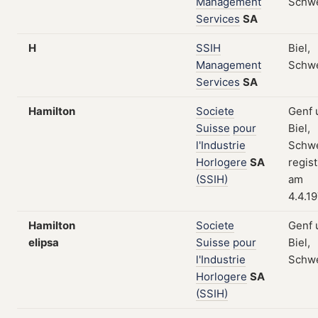
Management
Schw
Services
SA
H
SSIH
Biel,
Management
Schw
Services
SA
Hamilton
Societe
Genf 
Suisse
pour
Biel,
l'Industrie
Schwe
Horlogere
SA
regist
(SSIH)
am
4.4.1
Hamilton
Societe
Genf 
elipsa
Suisse
pour
Biel,
l'Industrie
Schw
Horlogere
SA
(SSIH)