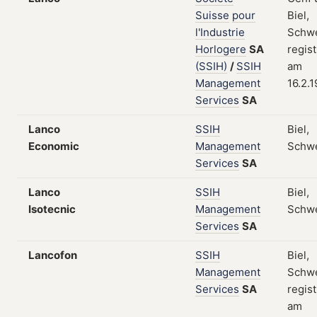
Suisse
pour
Biel,
l'Industrie
Schwe
Horlogere
SA
regist
(SSIH)
/
SSIH
am
Management
16.2.
Services
SA
Lanco
SSIH
Biel,
Economic
Management
Schw
Services
SA
Lanco
SSIH
Biel,
Isotecnic
Management
Schw
Services
SA
Lancofon
SSIH
Biel,
Management
Schwe
Services
SA
regist
am