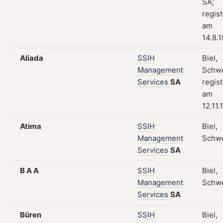
SA;
regist
am
14.8.
Aliada
SSIH
Biel,
Management
Schwe
Services
SA
regist
am
12.11.
Atima
SSIH
Biel,
Management
Schw
Services
SA
B A A
SSIH
Biel,
Management
Schw
Services
SA
Büren
SSIH
Biel,