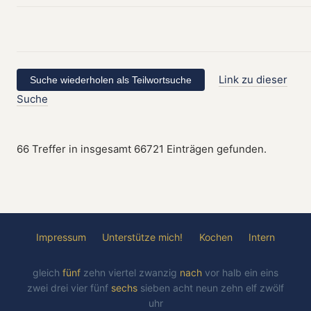
Link zu dieser
Suche
66 Treffer in insgesamt 66721 Einträgen gefunden.
Impressum
Unterstütze mich!
Kochen
Intern
gleich
fünf
zehn
viertel
zwanzig
nach
vor
halb
ein
eins
zwei
drei
vier
fünf
sechs
sieben
acht
neun
zehn
elf
zwölf
uhr