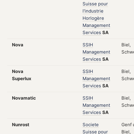
Suisse
pour
l'industrie
Horlogère
Management
Services
SA
Nova
SSIH
Biel,
Management
Schw
Services
SA
Nova
SSIH
Biel,
Superlux
Management
Schw
Services
SA
Novamatic
SSIH
Biel,
Management
Schw
Services
SA
Nunrost
Societe
Genf 
Suisse
pour
Biel,