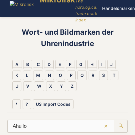
The
horological
Handelsmarken
trade mark
index
Wort- und Bildmarken der
Uhrenindustrie
A
B
C
D
E
F
G
H
I
J
K
L
M
N
O
P
Q
R
S
T
U
V
W
X
Y
Z
*
?
US Import Codes
×
🔍