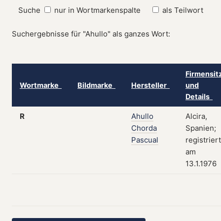
Suche
nur in Wortmarkenspalte
als Teilwort
Suchergebnisse für "Ahullo" als ganzes Wort:
Firmensit
Wortmarke
Bildmarke
Hersteller
und
Details
R
Ahullo
Alcira,
Chorda
Spanien;
Pascual
registriert
am
13.1.1976