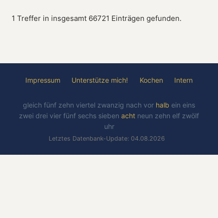
1 Treffer in insgesamt 66721 Einträgen gefunden.
Impressum
Unterstütze mich!
Kochen
Intern
gleich
fünf
zehn
viertel
zwanzig
nach
vor
halb
ein
eins
zwei
drei
vier
fünf
sechs
sieben
acht
neun
zehn
elf
zwölf
uhr
Letztes Datenbank-Update: 04.08.2026