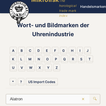
The
horological
Handelsmarken
trade mark
index
Wort- und Bildmarken der
Uhrenindustrie
A
B
C
D
E
F
G
H
I
J
K
L
M
N
O
P
Q
R
S
T
U
V
W
X
Y
Z
*
?
US Import Codes
×
🔍