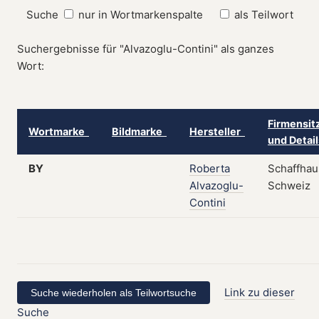
Suche
nur in Wortmarkenspalte
als Teilwort
Suchergebnisse für "Alvazoglu-Contini" als ganzes
Wort:
Firmensit
Wortmarke
Bildmarke
Hersteller
und Detai
BY
Roberta
Schaffhau
Alvazoglu-
Schweiz
Contini
Link zu dieser
Suche