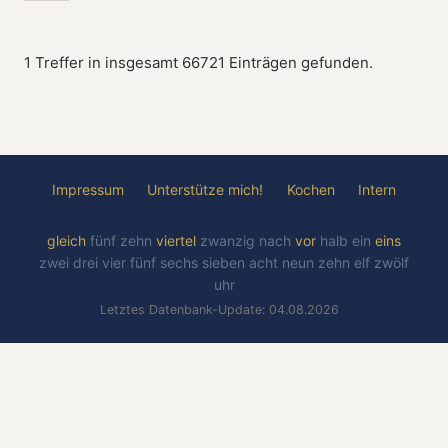
1 Treffer in insgesamt 66721 Einträgen gefunden.
Impressum
Unterstütze mich!
Kochen
Intern
gleich
fünf
zehn
viertel
zwanzig
nach
vor
halb
ein
eins
zwei
drei
vier
fünf
sechs
sieben
acht
neun
zehn
elf
zwölf
uhr
Letztes Datenbank-Update: 04.08.2026