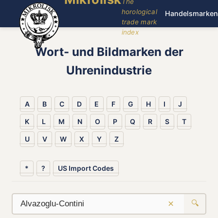
The
horological
Handelsmarken
trade mark
index
Wort- und Bildmarken der
Uhrenindustrie
A
B
C
D
E
F
G
H
I
J
K
L
M
N
O
P
Q
R
S
T
U
V
W
X
Y
Z
*
?
US Import Codes
×
🔍