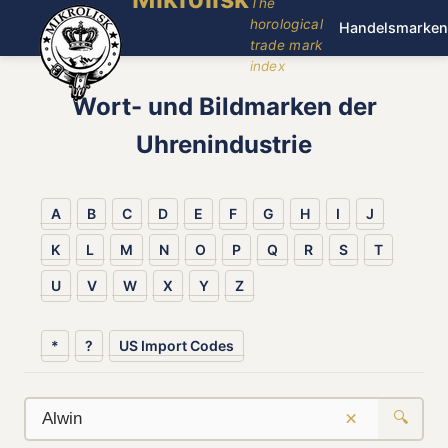
The
horological
Handelsmarken
trade mark
index
Wort- und Bildmarken der
Uhrenindustrie
A
B
C
D
E
F
G
H
I
J
K
L
M
N
O
P
Q
R
S
T
U
V
W
X
Y
Z
*
?
US Import Codes
×
🔍