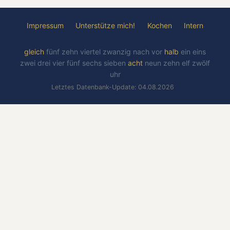
Impressum
Unterstütze mich!
Kochen
Intern
gleich
fünf
zehn
viertel
zwanzig
nach
vor
halb
ein
eins
zwei
drei
vier
fünf
sechs
sieben
acht
neun
zehn
elf
zwölf
uhr
Letztes Datenbank-Update: 04.08.2026