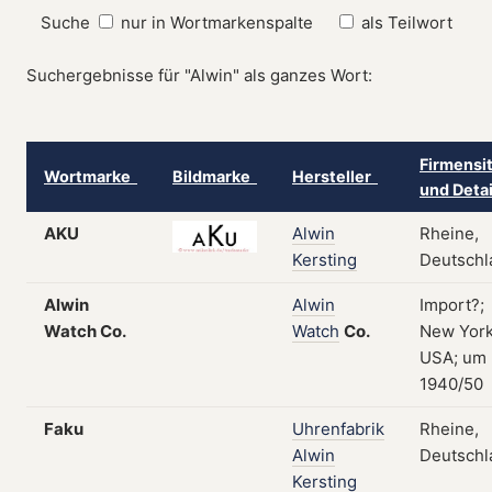
Suche
nur in Wortmarkenspalte
als Teilwort
Suchergebnisse für "Alwin" als ganzes Wort:
Firmensi
Wortmarke
Bildmarke
Hersteller
und Deta
AKU
Alwin
Rheine,
Kersting
Deutschl
Alwin
Alwin
Import?;
Watch Co.
Watch
Co.
New York
USA; um
1940/50
Faku
Uhrenfabrik
Rheine,
Alwin
Deutschl
Kersting