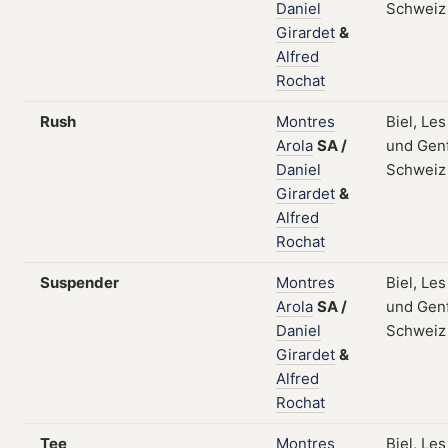
Daniel
Schweiz
Girardet
&
Alfred
Rochat
Rush
Montres
Biel, Le
Arola
SA
/
und Genf
Daniel
Schweiz
Girardet
&
Alfred
Rochat
Suspender
Montres
Biel, Le
Arola
SA
/
und Genf
Daniel
Schweiz
Girardet
&
Alfred
Rochat
Tee
Montres
Biel, Le