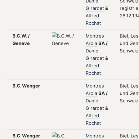
Daniel
Schweiz
Girardet
&
registri
Alfred
28.12.19
Rochat
B.C.W. /
Montres
Biel, Le
Geneve
Arola
SA
/
und Genf
Daniel
Schweiz
Girardet
&
Alfred
Rochat
B.C. Wenger
Montres
Biel, Le
Arola
SA
/
und Genf
Daniel
Schweiz
Girardet
&
Alfred
Rochat
B.C. Wenger
Montres
Biel, Le