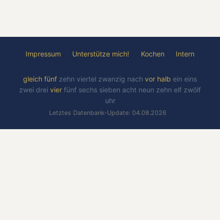
Impressum
Unterstütze mich!
Kochen
Intern
gleich
fünf
zehn
viertel
zwanzig
nach
vor
halb
ein
eins
zwei
drei
vier
fünf
sechs
sieben
acht
neun
zehn
elf
zwölf
uhr
Letztes Datenbank-Update: 04.08.2026