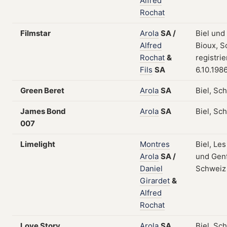
Alfred
Rochat
Filmstar
Arola
SA
/
Biel und
Alfred
Bioux, S
Rochat
&
registri
Fils
SA
6.10.198
Green Beret
Arola
SA
Biel, Sc
James Bond
Arola
SA
Biel, Sc
007
Limelight
Montres
Biel, Le
Arola
SA
/
und Genf
Daniel
Schweiz
Girardet
&
Alfred
Rochat
Love Story
Arola
SA
Biel, Sc