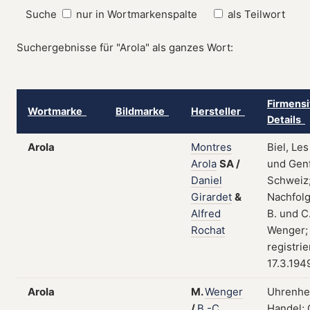
Suche
nur in Wortmarkenspalte
als Teilwort
Suchergebnisse für "Arola" als ganzes Wort:
Firmensi
Wortmarke
Bildmarke
Hersteller
Details
Arola
Montres
Biel, Le
Arola
SA
/
und Genf
Daniel
Schweiz
Girardet
&
Nachfolg
Alfred
B. und C
Rochat
Wenger;
registri
17.3.194
Arola
M.
Wenger
Uhrenher
/
B.-C.
Handel; 