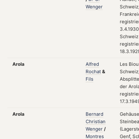
Wenger
Schweiz;
Frankrei
registri
3.4.1930;
Schweiz
registri
18.3.192
Arola
Alfred
Les Biou
Rochat
&
Schweiz
Fils
Absplitt
der Arol
registri
17.3.194
Arola
Bernard
Gehäuse
Christian
Steinbea
Wenger
/
(Lagerst
Montres
Genf, Sc