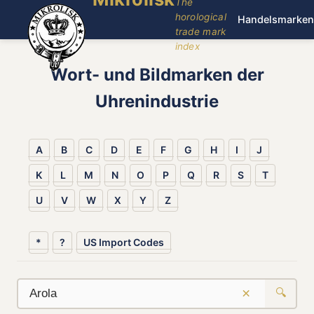
The
horological
Handelsmarken
trade mark
index
Wort- und Bildmarken der
Uhrenindustrie
A
B
C
D
E
F
G
H
I
J
K
L
M
N
O
P
Q
R
S
T
U
V
W
X
Y
Z
*
?
US Import Codes
×
🔍