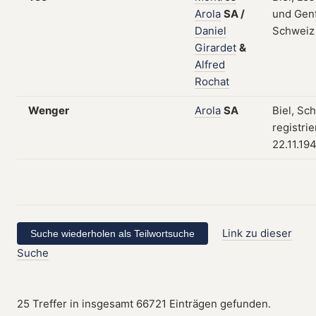
Arola
SA
/
und Genf
Daniel
Schweiz
Girardet
&
Alfred
Rochat
Wenger
Arola
SA
Biel, Sc
registri
22.11.19
Link zu dieser
Suche
25 Treffer in insgesamt 66721 Einträgen gefunden.