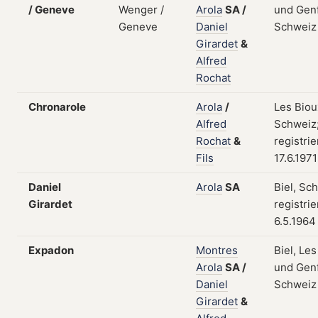
/ Geneve
Arola
SA
/
und Genf
Daniel
Schweiz
Girardet
&
Alfred
Rochat
Chronarole
Arola
/
Les Biou
Alfred
Schweiz
Rochat
&
registri
Fils
17.6.1971
Daniel
Arola
SA
Biel, Sc
Girardet
registri
6.5.1964
Expadon
Montres
Biel, Le
Arola
SA
/
und Genf
Daniel
Schweiz
Girardet
&