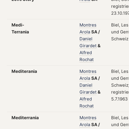
registri
23.10.19
Medi-
Montres
Biel, Le
Terrania
Arola
SA
/
und Genf
Daniel
Schweiz
Girardet
&
Alfred
Rochat
Mediterania
Montres
Biel, Le
Arola
SA
/
und Genf
Daniel
Schweiz
Girardet
&
registri
Alfred
5.7.1963
Rochat
Mediterrania
Montres
Biel, Le
Arola
SA
/
und Genf