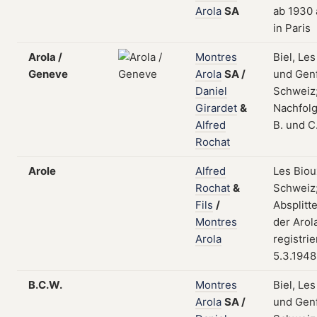
Arola
SA
ab 1930 
in Paris
Arola /
Montres
Biel, Le
Geneve
Arola
SA
/
und Genf
Daniel
Schweiz
Girardet
&
Nachfolg
Alfred
B. und C
Rochat
Arole
Alfred
Les Biou
Rochat
&
Schweiz
Fils
/
Absplitt
Montres
der Arol
Arola
registri
5.3.1948
B.C.W.
Montres
Biel, Le
Arola
SA
/
und Genf