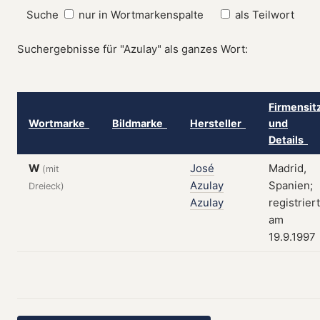
Suche
nur in Wortmarkenspalte
als Teilwort
Suchergebnisse für "Azulay" als ganzes Wort:
Firmensit
Wortmarke
Bildmarke
Hersteller
und
Details
W
José
Madrid,
(mit
Azulay
Spanien;
Dreieck)
Azulay
registriert
am
19.9.1997