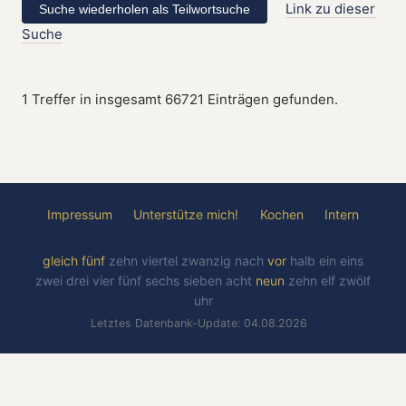
Link zu dieser
Suche
1 Treffer in insgesamt 66721 Einträgen gefunden.
Impressum
Unterstütze mich!
Kochen
Intern
gleich
fünf
zehn
viertel
zwanzig
nach
vor
halb
ein
eins
zwei
drei
vier
fünf
sechs
sieben
acht
neun
zehn
elf
zwölf
uhr
Letztes Datenbank-Update: 04.08.2026