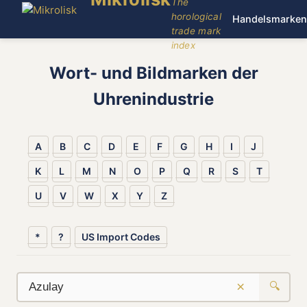
The
horological
Handelsmarken
trade mark
index
Wort- und Bildmarken der
Uhrenindustrie
A
B
C
D
E
F
G
H
I
J
K
L
M
N
O
P
Q
R
S
T
U
V
W
X
Y
Z
*
?
US Import Codes
×
🔍