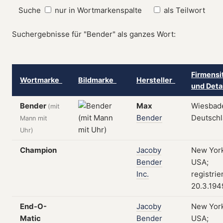
Suche
nur in Wortmarkenspalte
als Teilwort
Suchergebnisse für "Bender" als ganzes Wort:
Firmensi
Wortmarke
Bildmarke
Hersteller
und Deta
Bender
Max
Wiesbad
(mit
Bender
Deutsch
Mann mit
Uhr)
Champion
Jacoby
New York
Bender
USA;
Inc.
registrie
20.3.194
End-O-
Jacoby
New York
Matic
Bender
USA;