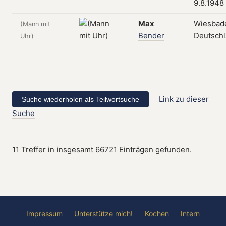
9.8.1948
Max
Wiesbad
(Mann mit
Bender
Deutsch
Uhr)
Link zu dieser
Suche
11 Treffer in insgesamt 66721 Einträgen gefunden.
Impressum
Unterstütze mich!
Kochen
Intern