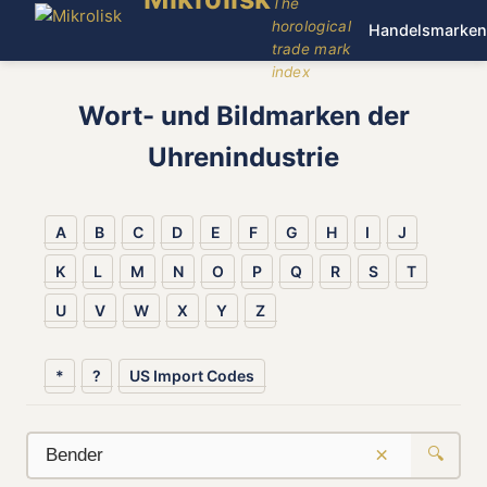
The
horological
Handelsmarken
trade mark
index
Wort- und Bildmarken der
Uhrenindustrie
A
B
C
D
E
F
G
H
I
J
K
L
M
N
O
P
Q
R
S
T
U
V
W
X
Y
Z
*
?
US Import Codes
×
🔍