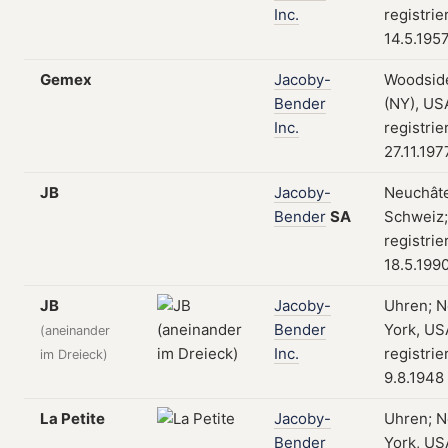
Inc.
registrie
14.5.195
Gemex
Jacoby-
Woodsid
Bender
(NY), US
Inc.
registrie
27.11.197
JB
Jacoby-
Neuchâte
Bender
SA
Schweiz;
registrie
18.5.199
JB
Jacoby-
Uhren; 
Bender
York, US
(aneinander
Inc.
registrie
im Dreieck)
9.8.1948
La Petite
Jacoby-
Uhren; 
Bender
York, US