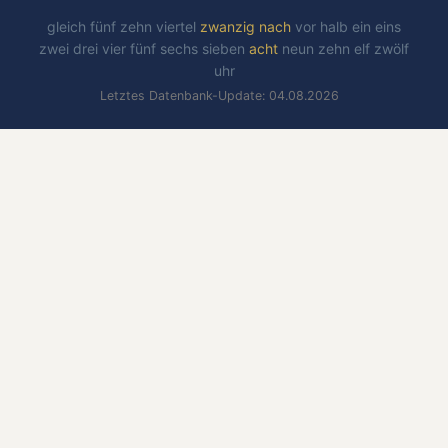
gleich
fünf
zehn
viertel
zwanzig
nach
vor
halb
ein
eins
zwei
drei
vier
fünf
sechs
sieben
acht
neun
zehn
elf
zwölf
uhr
Letztes Datenbank-Update: 04.08.2026