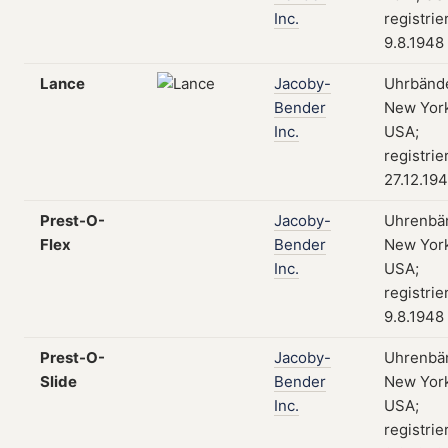
Inc.
registrie
9.8.1948
Lance
Jacoby-
Uhrbände
Bender
New York
Inc.
USA;
registrie
27.12.19
Prest-O-
Jacoby-
Uhrenbä
Flex
Bender
New York
Inc.
USA;
registrie
9.8.1948
Prest-O-
Jacoby-
Uhrenbä
Slide
Bender
New York
Inc.
USA;
registrie