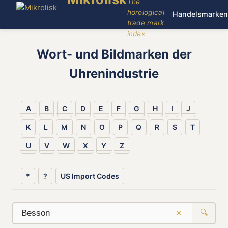
The
horological
Handelsmarken
trade mark
index
Wort- und Bildmarken der
Uhrenindustrie
A
B
C
D
E
F
G
H
I
J
K
L
M
N
O
P
Q
R
S
T
U
V
W
X
Y
Z
*
?
US Import Codes
×
🔍