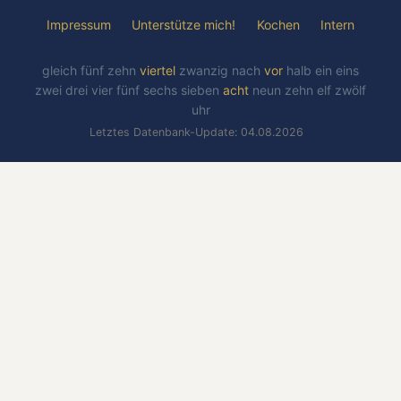
Impressum
Unterstütze mich!
Kochen
Intern
gleich
fünf
zehn
viertel
zwanzig
nach
vor
halb
ein
eins
zwei
drei
vier
fünf
sechs
sieben
acht
neun
zehn
elf
zwölf
uhr
Letztes Datenbank-Update: 04.08.2026