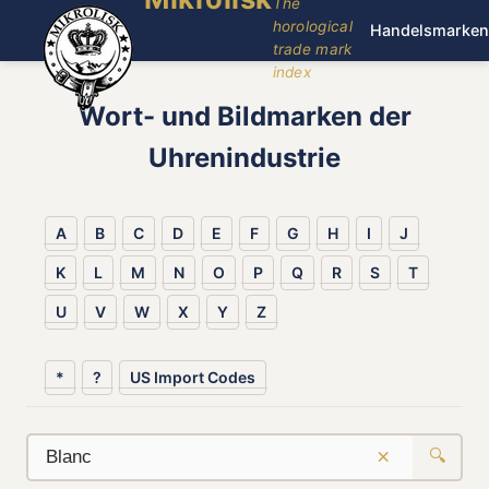
The
horological
Handelsmarken
trade mark
index
Wort- und Bildmarken der
Uhrenindustrie
A
B
C
D
E
F
G
H
I
J
K
L
M
N
O
P
Q
R
S
T
U
V
W
X
Y
Z
*
?
US Import Codes
×
🔍