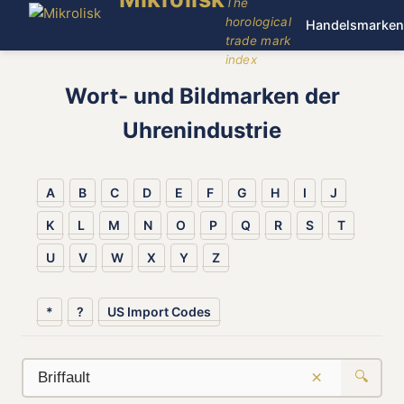
The
horological
Handelsmarken
trade mark
index
Wort- und Bildmarken der
Uhrenindustrie
A
B
C
D
E
F
G
H
I
J
K
L
M
N
O
P
Q
R
S
T
U
V
W
X
Y
Z
*
?
US Import Codes
×
🔍