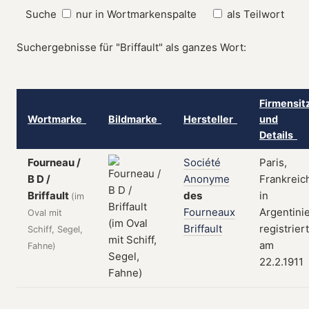
Suche
nur in Wortmarkenspalte
als Teilwort
Suchergebnisse für "Briffault" als ganzes Wort:
Firmensit
Wortmarke
Bildmarke
Hersteller
und
Details
Fourneau /
Société
Paris,
B D /
Anonyme
Frankreic
Briffault
des
in
(im
Fourneaux
Argentini
Oval mit
Briffault
registriert
Schiff, Segel,
am
Fahne)
22.2.1911