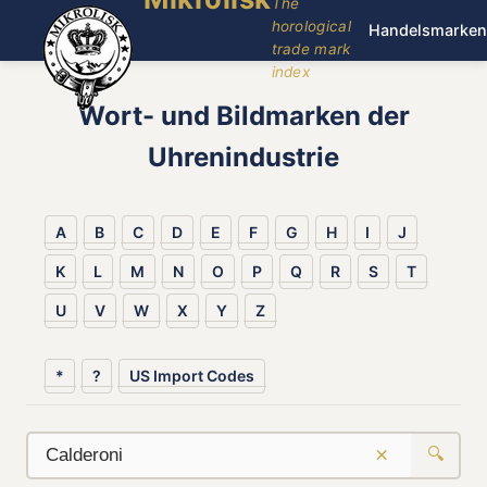
The
horological
Handelsmarken
trade mark
index
Wort- und Bildmarken der
Uhrenindustrie
A
B
C
D
E
F
G
H
I
J
K
L
M
N
O
P
Q
R
S
T
U
V
W
X
Y
Z
*
?
US Import Codes
×
🔍