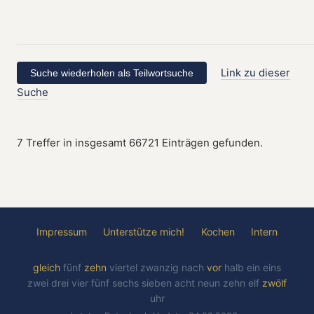
Link zu dieser
Suche
7 Treffer in insgesamt 66721 Einträgen gefunden.
Impressum
Unterstütze mich!
Kochen
Intern
gleich
fünf
zehn
viertel
zwanzig
nach
vor
halb
ein
eins
zwei
drei
vier
fünf
sechs
sieben
acht
neun
zehn
elf
zwölf
uhr