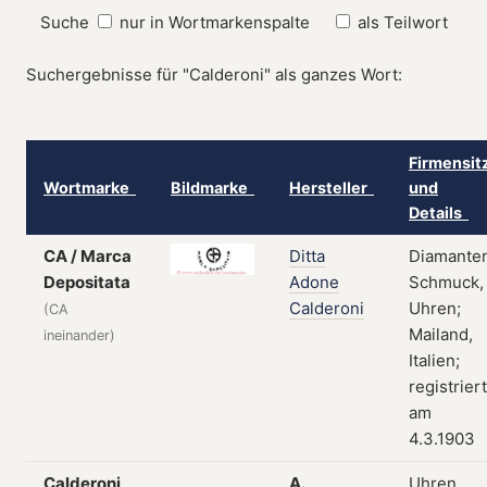
Suche
nur in Wortmarkenspalte
als Teilwort
Suchergebnisse für "Calderoni" als ganzes Wort:
Firmensit
Wortmarke
Bildmarke
Hersteller
und
Details
CA / Marca
Ditta
Diamanten
Depositata
Adone
Schmuck,
Calderoni
Uhren;
(CA
Mailand,
ineinander)
Italien;
registriert
am
4.3.1903
Calderoni
A.
Uhren,