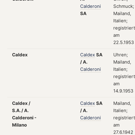
Calderoni
Schmuck;
SA
Mailand,
Italien;
registriert
am
22.5.1953
Caldex
Caldex
SA
Uhren;
/
A.
Mailand,
Calderoni
Italien;
registriert
am
14.9.1953
Caldex /
Caldex
SA
Mailand,
S.A. / A.
/
A.
Italien;
Calderoni -
Calderoni
registriert
Milano
am
27.6.1942