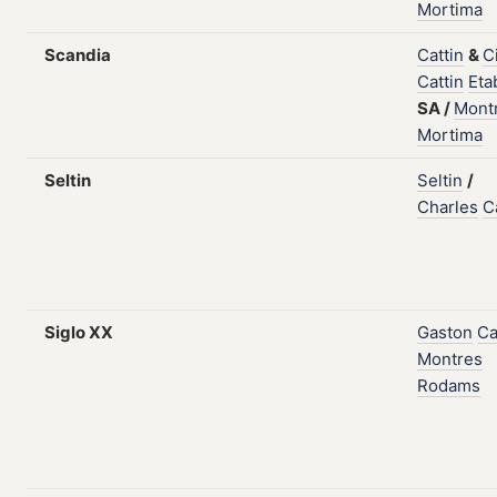
Mortima
Scandia
Cattin
&
C
Cattin
Etab
SA
/
Mont
Mortima
Seltin
Seltin
/
Charles
C
Siglo XX
Gaston
Ca
Montres
Rodams