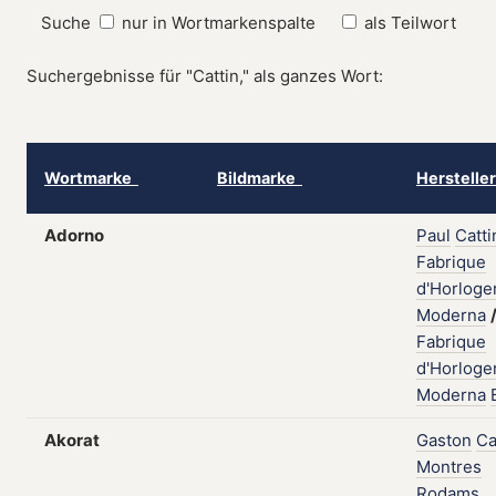
Suche
nur in Wortmarkenspalte
als Teilwort
Suchergebnisse für "Cattin," als ganzes Wort:
Wortmarke
Bildmarke
Herstelle
Adorno
Paul
Catti
Fabrique
d'Horloge
Moderna
Fabrique
d'Horloge
Moderna
Akorat
Gaston
Ca
Montres
Rodams