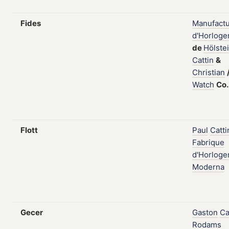
Fides
Manufact
d'Horloge
de
Hölste
Cattin
&
Christian
Watch
Co
Flott
Paul
Catti
Fabrique
d'Horloge
Moderna
Gecer
Gaston
Ca
Rodams