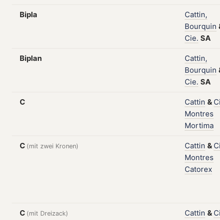
Bipla
Cattin,
Bourquin
Cie.
SA
Biplan
Cattin,
Bourquin
Cie.
SA
C
Cattin
&
C
Montres
Mortima
C
Cattin
&
C
(mit zwei Kronen)
Montres
Catorex
C
Cattin
&
C
(mit Dreizack)