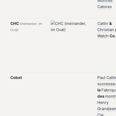
Montres
Catorex
CHC
Cattin
&
(ineinander, im
Christian
Oval)
Watch
Co
Cobet
Paul
Catti
successe
la
Fabriqu
des
mont
Henry
Grandjea
Cie.