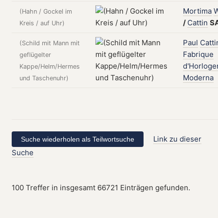
Mortima
W
(Hahn / Gockel im
/
Cattin
S
Kreis / auf Uhr)
Paul
Catti
(Schild mit Mann mit
Fabrique
geflügelter
d'Horloge
Kappe/Helm/Hermes
Moderna
und Taschenuhr)
Link zu dieser
Suche
100 Treffer in insgesamt 66721 Einträgen gefunden.