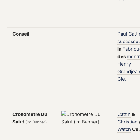
Conseil
Paul
Catti
successe
la
Fabriqu
des
mont
Henry
Grandjea
Cie.
Cronometre Du
Cattin
&
Salut
Christian
(im Banner)
Watch
Co.