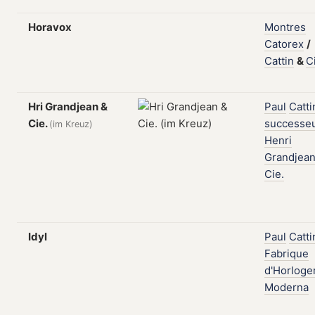
Horavox
Montres
Catorex
/
Cattin
&
C
Hri Grandjean &
Paul
Catti
Cie.
successe
(im Kreuz)
Henri
Grandjea
Cie.
Idyl
Paul
Catti
Fabrique
d'Horloge
Moderna