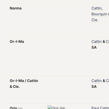
Norma
Cattin,
Bourquin
Cie.
Or-I-Ma
Cattin
&
C
SA
Or-I-Ma / Cattin
Cattin
&
C
& Cie.
SA
Oris
Paul
Catti
(im