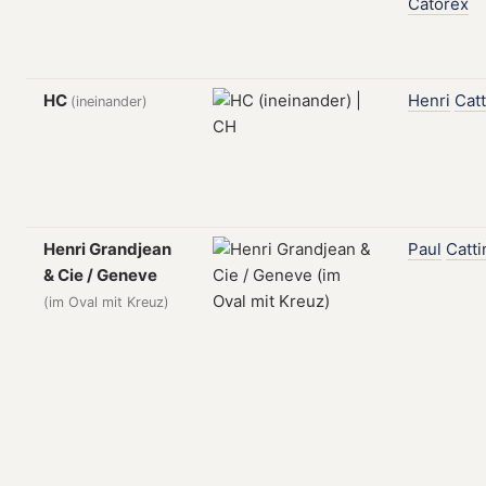
Catorex
HC
Henri
Catt
(ineinander)
Henri Grandjean
Paul
Catti
& Cie / Geneve
(im Oval mit Kreuz)