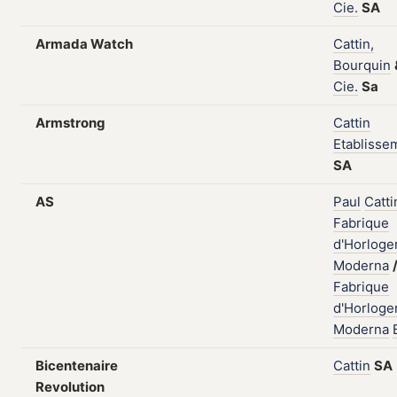
Cie.
SA
Armada Watch
Cattin,
Bourquin
Cie.
Sa
Armstrong
Cattin
Etablisse
SA
AS
Paul
Catti
Fabrique
d'Horloge
Moderna
Fabrique
d'Horloge
Moderna
Bicentenaire
Cattin
SA
Revolution