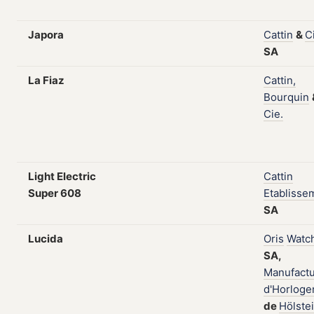
Japora
Cattin
&
C
SA
La Fiaz
Cattin,
Bourquin
Cie.
Light Electric
Cattin
Super 608
Etablisse
SA
Lucida
Oris
Watc
SA,
Manufact
d'Horloge
de
Hölste