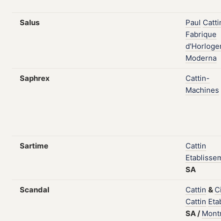
Salus
Paul
Catti
Fabrique
d'Horloge
Moderna
Saphrex
Cattin-
Machines
Sartime
Cattin
Etablisse
SA
Scandal
Cattin
&
C
Cattin
Etab
SA
/
Mont