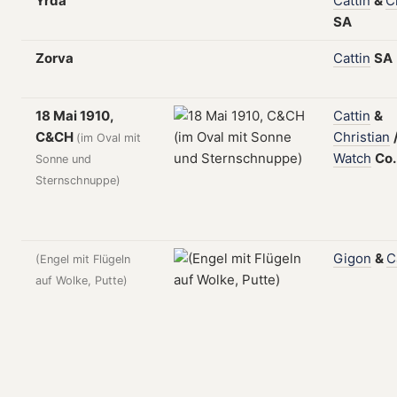
Yrda
Cattin
&
C
SA
Zorva
Cattin
SA
18 Mai 1910,
Cattin
&
C&CH
Christian
(im Oval mit
Watch
Co
Sonne und
Sternschnuppe)
Gigon
&
C
(Engel mit Flügeln
auf Wolke, Putte)