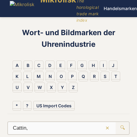
The
horological
Handelsmarken
trade mark
index
Wort- und Bildmarken der
Uhrenindustrie
A
B
C
D
E
F
G
H
I
J
K
L
M
N
O
P
Q
R
S
T
U
V
W
X
Y
Z
*
?
US Import Codes
×
🔍