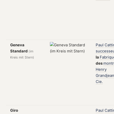
Geneva
Paul
Catti
Standard
successe
(im
la
Fabriqu
Kreis mit Stern)
des
mont
Henry
Grandjea
Cie.
Giro
Paul
Catti