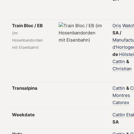
Train Bloc / EB
Oris
Watc
SA
/
(im
Manufact
Hosenbandorden
d'Horloge
mit Eisenbahn)
de
Hölstei
Cattin
&
Christian
Transalpina
Cattin
&
C
Montres
Catorex
Weekdate
Cattin
Etab
SA