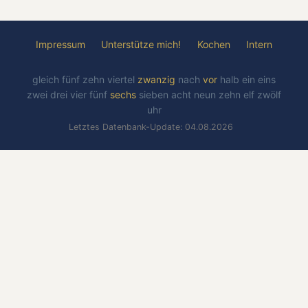
Impressum
Unterstütze mich!
Kochen
Intern
gleich
fünf
zehn
viertel
zwanzig
nach
vor
halb
ein
eins
zwei
drei
vier
fünf
sechs
sieben
acht
neun
zehn
elf
zwölf
uhr
Letztes Datenbank-Update: 04.08.2026