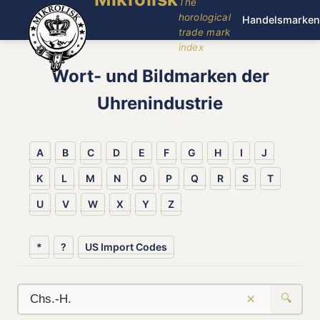
The
horological
Handelsmarken
trade mark
index
Wort- und Bildmarken der
Uhrenindustrie
A
B
C
D
E
F
G
H
I
J
K
L
M
N
O
P
Q
R
S
T
U
V
W
X
Y
Z
*
?
US Import Codes
×
🔍