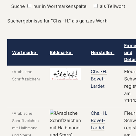
Suche
nur in Wortmarkenspalte
als Teilwort
Suchergebnisse für "Chs.-H." als ganzes Wort:
Firme
Wortmarke
Bildmarke
Hersteller
und
Deta
Chs.-H.
Fleur
(Arabische
Bovet-
Schw
Schriftzeichen)
Lardet
regis
am
7.10.
Chs.-H.
Fleur
(Arabische
Bovet-
Schw
Schriftzeichen
Lardet
regis
mit Halbmond
am
und Stern)