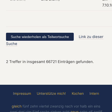
7.10.
Link zu dieser
Suche
2 Treffer in insgesamt 66721 Einträgen gefunden.
Impressum
Unterstütze mich!
Kochen
Intern
gleich
fünf
zehn
viertel
zwanzig
nach
vor
halb
ein
eins
zwei
drei
vier
fünf
sechs
sieben
acht
neun
zehn
elf
zwölf