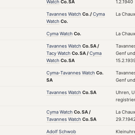
Watch
Co.
SA
1.2.1940
Tavannes
Watch
Co.
/
Cyma
La Chaux
Watch
Co.
Cyma
Watch
Co.
La Chaux
Tavannes
Watch
Co.
SA
/
Tavannes
Tacy
Watch
Co.
SA
/
Cyma
Genf und
Watch
Co.
SA
15.2.193
Cyma-Tavannes
Watch
Co.
Tavannes
SA
Genf und
Tavannes
Watch
Co.
SA
Uhren, U
registrie
Cyma
Watch
Co.
SA
/
La Chaux
Tavannes
Watch
Co.
SA
29.7.194
Adolf
Schwob
Kleinuhr