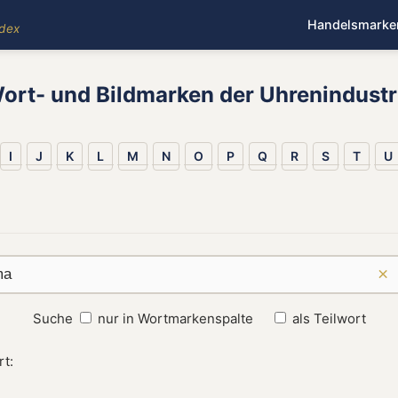
Handelsmarke
ndex
ort- und Bildmarken der Uhrenindustr
I
J
K
L
M
N
O
P
Q
R
S
T
U
×
Suche
nur in Wortmarkenspalte
als Teilwort
t: