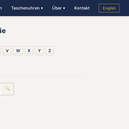
n
Taschenuhren ▾
Über ▾
Kontakt
English
ie
V
W
X
Y
Z
🔍