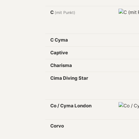
C
(mit Punkt)
C Cyma
Captive
Charisma
Cima Diving Star
Co / Cyma London
Corvo