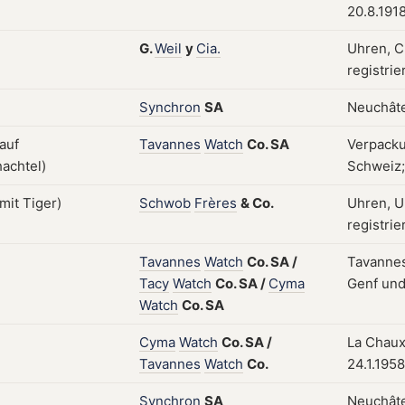
20.8.191
G.
Weil
y
Cia.
Uhren, C
registrie
Synchron
SA
Neuchâte
Tavannes
Watch
Co.
SA
Verpacku
Schweiz;
Schwob
Frères
&
Co.
Uhren, U
registrie
Tavannes
Watch
Co.
SA
/
Tavannes
Tacy
Watch
Co.
SA
/
Cyma
Genf und
Watch
Co.
SA
Cyma
Watch
Co.
SA
/
La Chaux
Tavannes
Watch
Co.
24.1.1958
Synchron
SA
Neuchâte