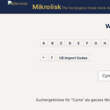
Mikrolisk
The horological trade mark i
W
A
B
C
D
E
F
G
H
*
?
US Import Codes
Suchergebnisse für "Cyma" als ganzes Wor