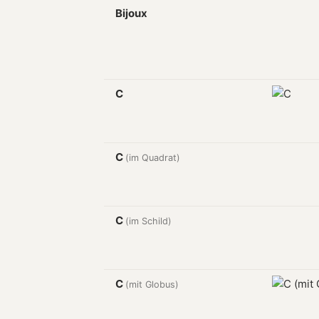
Bijoux
C
C
(im Quadrat)
C
(im Schild)
C
(mit Globus)