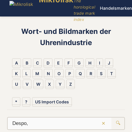
The
horological
Handelsmarken
trade mark
index
Wort- und Bildmarken der
Uhrenindustrie
A
B
C
D
E
F
G
H
I
J
K
L
M
N
O
P
Q
R
S
T
U
V
W
X
Y
Z
*
?
US Import Codes
×
🔍