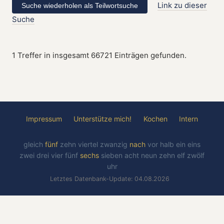
Link zu dieser
Suche
1 Treffer in insgesamt 66721 Einträgen gefunden.
Impressum
Unterstütze mich!
Kochen
Intern
gleich
fünf
zehn
viertel
zwanzig
nach
vor
halb
ein
eins
zwei
drei
vier
fünf
sechs
sieben
acht
neun
zehn
elf
zwölf
uhr
Letztes Datenbank-Update: 04.08.2026