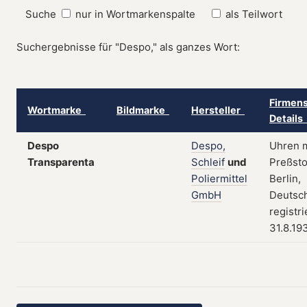
Suche
nur in Wortmarkenspalte
als Teilwort
Suchergebnisse für "Despo," als ganzes Wort:
Firmens
Wortmarke
Bildmarke
Hersteller
Details
Despo
Despo,
Uhren m
Transparenta
Schleif
und
Preßsto
Poliermittel
Berlin,
GmbH
Deutsch
registr
31.8.19