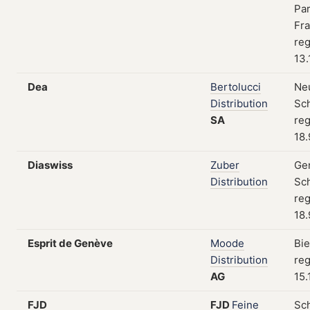
Par
Fra
reg
13.
Dea
Bertolucci
Neu
Distribution
Sc
SA
reg
18.
Diaswiss
Zuber
Gen
Distribution
Sc
reg
18.
Esprit de Genève
Moode
Bie
Distribution
reg
AG
15.
FJD
FJD
Feine
Sc