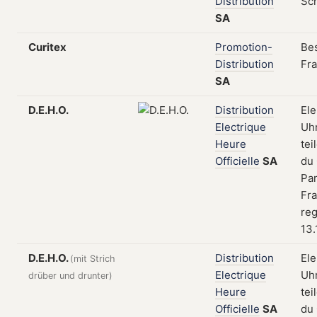
Distribution
Sc
SA
Curitex
Promotion-
Be
Distribution
Fra
SA
D.E.H.O.
Distribution
Ele
Electrique
Uh
Heure
tei
Officielle
SA
du 
Par
Fra
reg
13.
D.E.H.O.
Distribution
Ele
(mit Strich
Electrique
Uh
drüber und drunter)
Heure
tei
Officielle
SA
du 