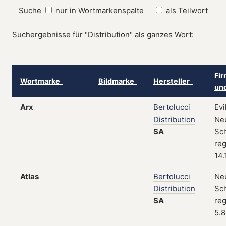
Suche
nur in Wortmarkenspalte
als Teilwort
Suchergebnisse für "Distribution" als ganzes Wort:
Fir
Wortmarke
Bildmarke
Hersteller
un
Arx
Bertolucci
Evi
Distribution
Neu
SA
Sc
reg
14.
Atlas
Bertolucci
Neu
Distribution
Sc
SA
reg
5.8