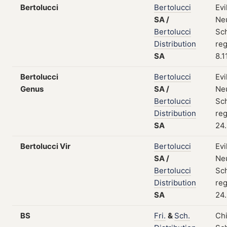
Bertolucci
Bertolucci
Evi
SA
/
Neu
Bertolucci
Sc
Distribution
reg
SA
8.1
Bertolucci
Bertolucci
Evi
Genus
SA
/
Neu
Bertolucci
Sc
Distribution
reg
SA
24
Bertolucci Vir
Bertolucci
Evi
SA
/
Neu
Bertolucci
Sc
Distribution
reg
SA
24
BS
Fri.
&
Sch.
Chi