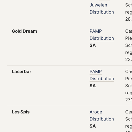
Juwelen
Sc
Distribution
reg
28.
Gold Dream
PAMP
Cas
Distribution
Pie
SA
Sc
reg
23.
Laserbar
PAMP
Cas
Distribution
Pie
SA
Sc
reg
27.
Les Spis
Arode
Gen
Distribution
Sc
SA
reg