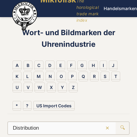
The
horological
Handelsmarken
trade mark
index
Wort- und Bildmarken der
Uhrenindustrie
A
B
C
D
E
F
G
H
I
J
K
L
M
N
O
P
Q
R
S
T
U
V
W
X
Y
Z
*
?
US Import Codes
×
🔍