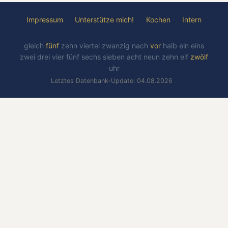
Impressum
Unterstütze mich!
Kochen
Intern
gleich
fünf
zehn
viertel
zwanzig
nach
vor
halb
ein
eins
zwei
drei
vier
fünf
sechs
sieben
acht
neun
zehn
elf
zwölf
uhr
Letztes Datenbank-Update: 04.08.2026