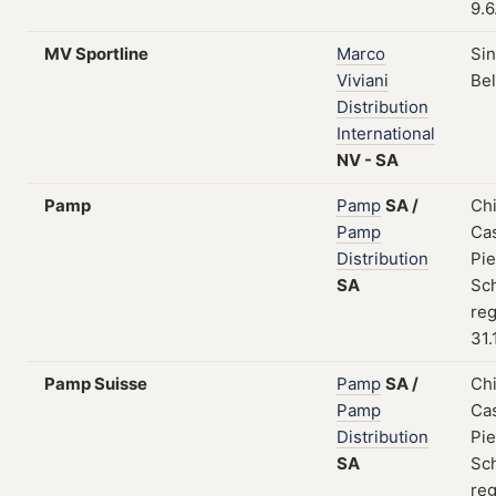
9.6
MV Sportline
Marco
Sin
Viviani
Be
Distribution
International
NV
-
SA
Pamp
Pamp
SA
/
Ch
Pamp
Cas
Distribution
Pie
SA
Sc
reg
31.
Pamp Suisse
Pamp
SA
/
Ch
Pamp
Cas
Distribution
Pie
SA
Sc
reg