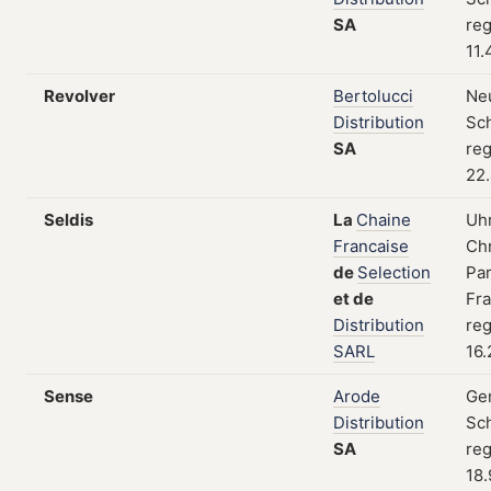
SA
reg
11.
Revolver
Bertolucci
Neu
Distribution
Sc
SA
reg
22.
Seldis
La
Chaine
Uh
Francaise
Ch
de
Selection
Par
et
de
Fra
Distribution
reg
SARL
16.
Sense
Arode
Gen
Distribution
Sc
SA
reg
18.