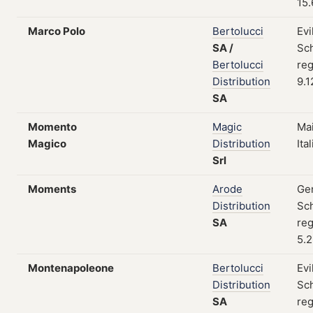
15.
Marco Polo
Bertolucci
Evi
SA
/
Sc
Bertolucci
reg
Distribution
9.1
SA
Momento
Magic
Mai
Magico
Distribution
Ita
Srl
Moments
Arode
Gen
Distribution
Sc
SA
reg
5.2
Montenapoleone
Bertolucci
Evi
Distribution
Sc
SA
reg