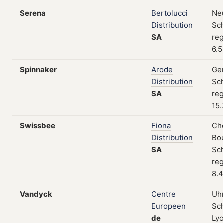
Serena
Bertolucci
Neu
Distribution
Sc
SA
reg
6.5
Spinnaker
Arode
Gen
Distribution
Sc
SA
reg
15.
Swissbee
Fiona
Ch
Distribution
Bo
SA
Sc
reg
8.4
Vandyck
Centre
Uh
Europeen
Sc
de
Lyo