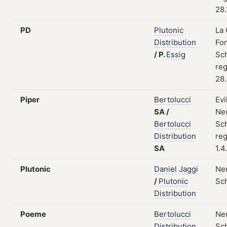
28.
PD
Plutonic
La
Distribution
Fo
/
P.
Essig
Sc
reg
28.
Piper
Bertolucci
Evi
SA
/
Neu
Bertolucci
Sc
Distribution
reg
SA
1.4
Plutonic
Daniel
Jaggi
Neu
/
Plutonic
Sc
Distribution
Poeme
Bertolucci
Neu
Distribution
Sc