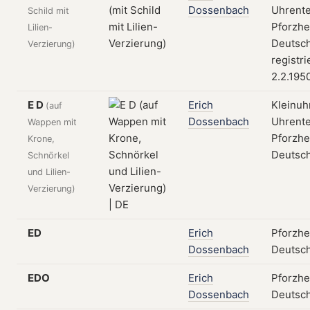
Dossenbach
Uhrente
Schild mit
Pforzhe
Lilien-
Deutsch
Verzierung)
registri
2.2.195
E D
Erich
Kleinuh
(auf
Dossenbach
Uhrente
Wappen mit
Pforzhe
Krone,
Deutsc
Schnörkel
und Lilien-
Verzierung)
ED
Erich
Pforzhe
Dossenbach
Deutsc
EDO
Erich
Pforzhe
Dossenbach
Deutsc