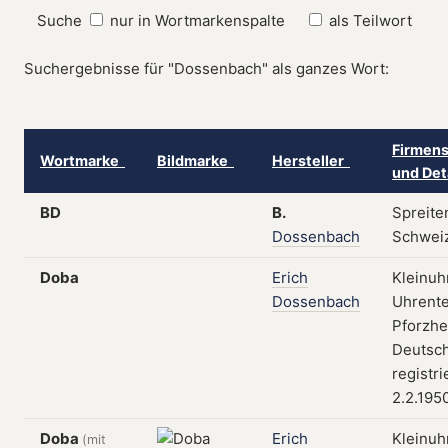
Suche
nur in Wortmarkenspalte
als Teilwort
Suchergebnisse für "Dossenbach" als ganzes Wort:
Firmens
Wortmarke
Bildmarke
Hersteller
und Det
BD
B.
Spreite
Dossenbach
Schwei
Doba
Erich
Kleinuh
Dossenbach
Uhrente
Pforzhe
Deutsch
registri
2.2.195
Doba
Erich
Kleinuh
(mit