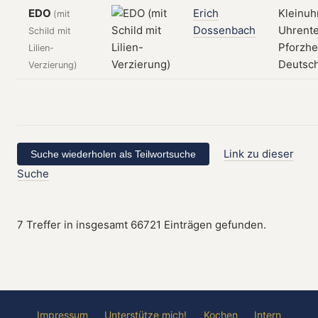
EDO
Erich
Kleinuh
(mit
Dossenbach
Uhrente
Schild mit
Pforzhe
Lilien-
Deutsc
Verzierung)
Link zu dieser
Suche
7 Treffer in insgesamt 66721 Einträgen gefunden.
Impressum
Unterstütze mich!
Kochen
Intern