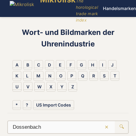
The
horological
Handelsmarken
trade mark
index
Wort- und Bildmarken der
Uhrenindustrie
A
B
C
D
E
F
G
H
I
J
K
L
M
N
O
P
Q
R
S
T
U
V
W
X
Y
Z
*
?
US Import Codes
×
🔍