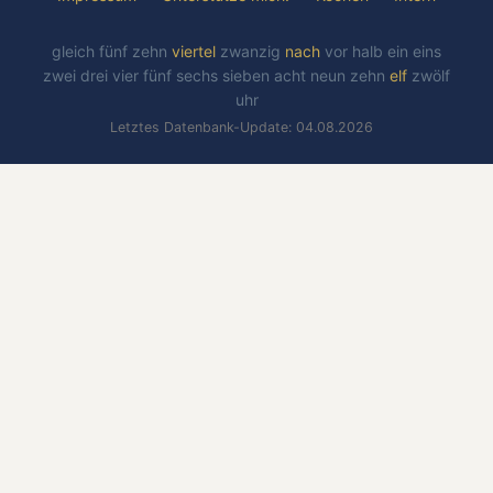
gleich
fünf
zehn
viertel
zwanzig
nach
vor
halb
ein
eins
zwei
drei
vier
fünf
sechs
sieben
acht
neun
zehn
elf
zwölf
uhr
Letztes Datenbank-Update: 04.08.2026