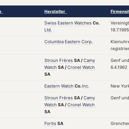
ke
Hersteller
Firmensi
Swiss
Eastern
Watches
Co.
Vereinigt
Ltd.
19.7.1995
Columbia
Eastern
Corp.
Kleinuhr
registrie
Stroun
Frères
SA
/
Camy
Genf und
Watch
SA
/
Cronel
Watch
6.4.1962
SA
Eastern
Watch
Co.
Inc.
New York
Stroun
Frères
SA
/
Camy
Genf und
Watch
SA
/
Cronel
Watch
SA
Fortis
SA
Grenche