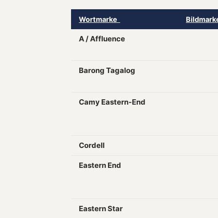
Wortmarke
Bildmar
A / Affluence
Barong Tagalog
Camy Eastern-End
Cordell
Eastern End
Eastern Star