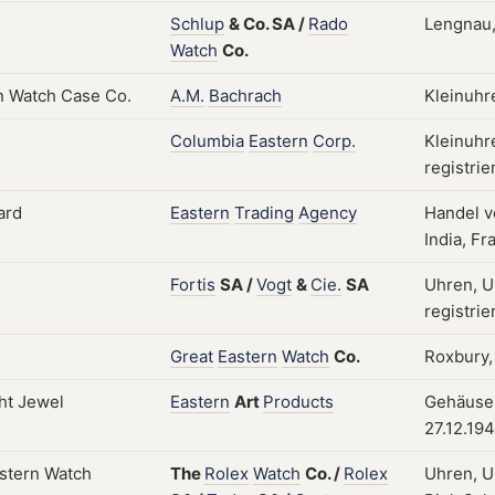
Schlup
&
Co.
SA
/
Rado
Lengnau
Watch
Co.
A.M.
Bachrach
Kleinuhr
Columbia
Eastern
Corp.
Kleinuhr
registrie
Eastern
Trading
Agency
Handel v
India, Fr
Fortis
SA
/
Vogt
&
Cie.
SA
Uhren, U
registrie
Great
Eastern
Watch
Co.
Roxbury,
Eastern
Art
Products
Gehäuse; 
27.12.19
The
Rolex
Watch
Co.
/
Rolex
Uhren, U