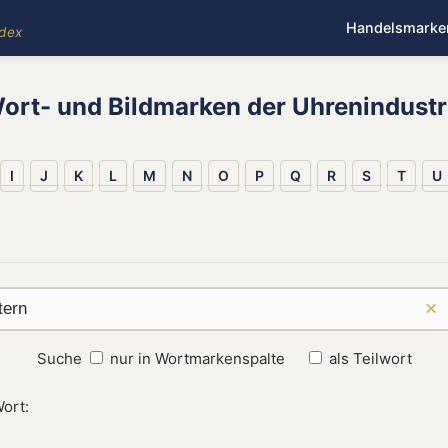
Handelsmarke
ndex
ort- und Bildmarken der Uhrenindustr
I
J
K
L
M
N
O
P
Q
R
S
T
U
×
Suche
nur in Wortmarkenspalte
als Teilwort
ort: