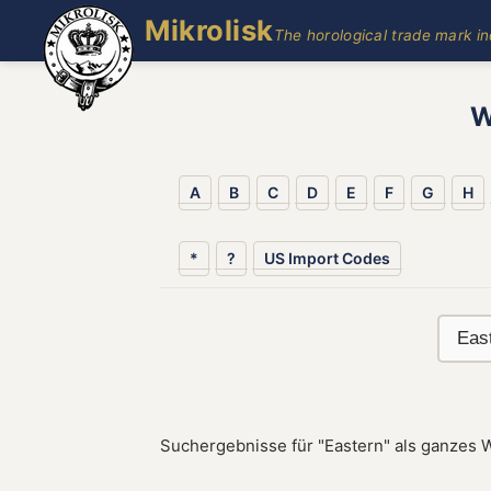
Mikrolisk
The horological trade mark i
W
A
B
C
D
E
F
G
H
*
?
US Import Codes
Suchergebnisse für "Eastern" als ganzes W