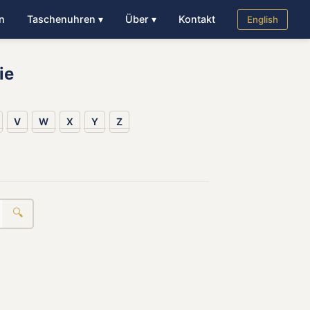
n
Taschenuhren ▾
Über ▾
Kontakt
English
ie
V
W
X
Y
Z
🔍