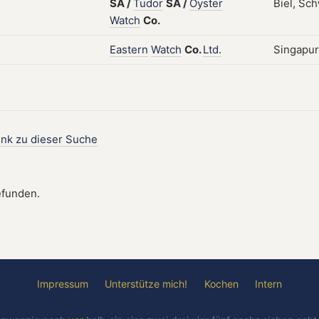
SA
/
Tudor
SA
/
Oyster
Biel, Sch
Watch
Co.
Eastern
Watch
Co.
Ltd.
Singapur,
ink zu dieser Suche
efunden.
Impressum
Unterstütze mich!
Kochen
Intern