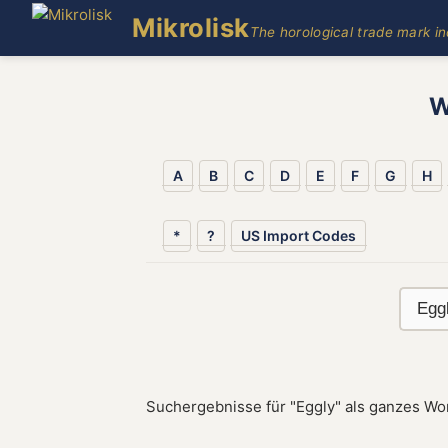
Mikrolisk
The horological trade mark i
W
A
B
C
D
E
F
G
H
*
?
US Import Codes
Suchergebnisse für "Eggly" als ganzes Wor