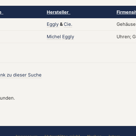
ke
Hersteller
Firmensi
Eggly
&
Cie.
Gehäuse;
Michel
Eggly
Uhren; G
ink zu dieser Suche
funden.