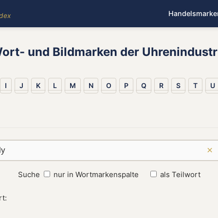
Handelsmarke
ndex
ort- und Bildmarken der Uhrenindustr
I
J
K
L
M
N
O
P
Q
R
S
T
U
×
Suche
nur in Wortmarkenspalte
als Teilwort
t: