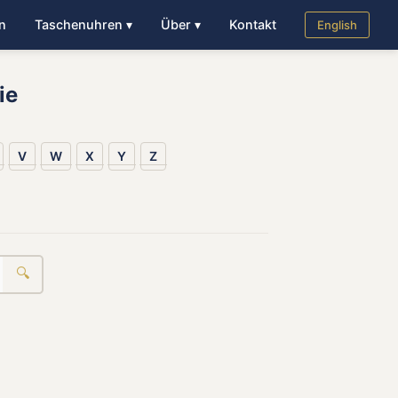
n
Taschenuhren ▾
Über ▾
Kontakt
English
ie
V
W
X
Y
Z
🔍