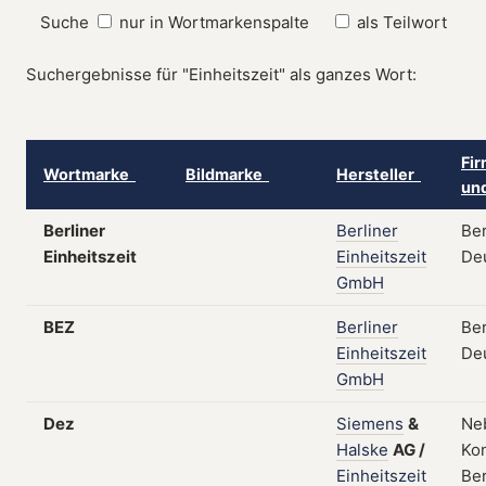
Suche
nur in Wortmarkenspalte
als Teilwort
Suchergebnisse für "Einheitszeit" als ganzes Wort:
Fir
Wortmarke
Bildmarke
Hersteller
un
Berliner
Berliner
Ber
Einheitszeit
Einheitszeit
De
GmbH
BEZ
Berliner
Ber
Einheitszeit
De
GmbH
Dez
Siemens
&
Ne
Halske
AG
/
Kon
Einheitszeit
Ber