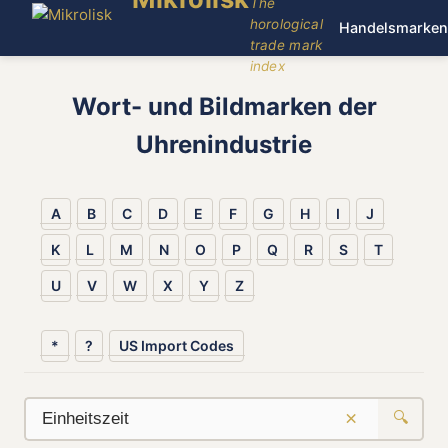
The
horological
Handelsmarken
trade mark
index
Wort- und Bildmarken der
Uhrenindustrie
A
B
C
D
E
F
G
H
I
J
K
L
M
N
O
P
Q
R
S
T
U
V
W
X
Y
Z
*
?
US Import Codes
×
🔍