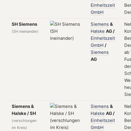
Einheitszeit
Ber
GmbH
De
SH Siemens
Siemens
&
Ne
Halske
AG
/
Kon
(SH ineinander)
Einheitszeit
Ber
GmbH
/
De
Siemens
ab 
AG
Fus
de
Sc
We
he
Si
Siemens &
Siemens
&
Ne
Halske / SH
Halske
AG
/
Kon
Einheitszeit
Ber
(verschlungen
GmbH
De
im Kreis)