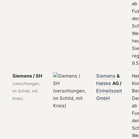
ab 
Fus
de
Sc
We
he
Si
reg
9.5
Siemens / SH
Siemens
&
Ne
Halske
AG
/
Kon
(verschlungen,
Einheitszeit
Ber
im Schild, mit
GmbH
De
Kreis)
ab 
Fus
de
Sc
We