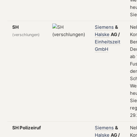
he
Si
SH
Siemens
&
Ne
Halske
AG
/
Kon
(verschlungen)
Einheitszeit
Ber
GmbH
De
ab 
Fus
de
Sc
We
he
Si
reg
29.
SH Polizeiruf
Siemens
&
Ne
Halske
AG
/
Kon