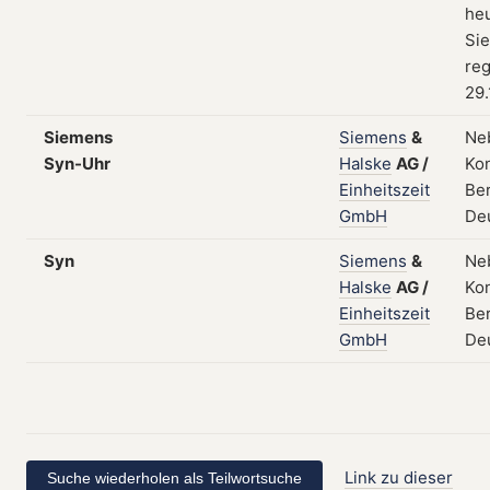
he
Si
reg
29.
Siemens
Siemens
&
Ne
Syn-Uhr
Halske
AG
/
Kon
Einheitszeit
Ber
GmbH
De
Syn
Siemens
&
Ne
Halske
AG
/
Kon
Einheitszeit
Ber
GmbH
De
Link zu dieser