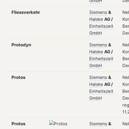
GmbH
De
Fliessverkehr
Siemens
&
Ne
Halske
AG
/
Kon
Einheitszeit
Ber
GmbH
De
Protodyn
Siemens
&
Ne
Halske
AG
/
Kon
Einheitszeit
Ber
GmbH
De
Protos
Siemens
&
Ne
Halske
AG
/
Kon
Einheitszeit
Ber
GmbH
De
reg
11.
Protos
Siemens
&
Ne