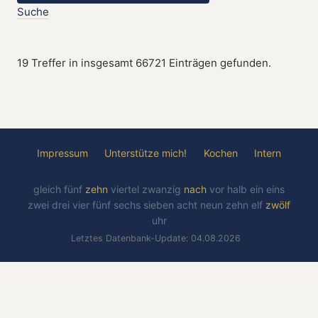
Suche
19 Treffer in insgesamt 66721 Einträgen gefunden.
Impressum
Unterstütze mich!
Kochen
Intern
gleich
fünf
zehn
viertel
zwanzig
nach
vor
halb
ein
eins
zwei
drei
vier
fünf
sechs
sieben
acht
neun
zehn
elf
zwölf
uhr
Letztes Datenbank-Update: 04.08.2026