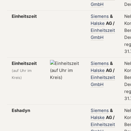
GmbH
De
Einheitszeit
Siemens
&
Ne
Halske
AG
/
Kon
Einheitszeit
Ber
GmbH
De
reg
31.
Einheitszeit
Siemens
&
Ne
Halske
AG
/
Kon
(auf Uhr im
Einheitszeit
Ber
Kreis)
GmbH
De
reg
31.
Eshadyn
Siemens
&
Ne
Halske
AG
/
Kon
Einheitszeit
Ber