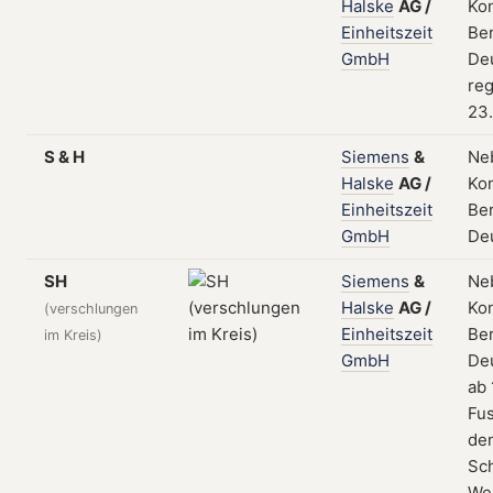
Halske
AG
/
Kon
Einheitszeit
Ber
GmbH
De
reg
23.
S & H
Siemens
&
Ne
Halske
AG
/
Kon
Einheitszeit
Ber
GmbH
De
SH
Siemens
&
Ne
Halske
AG
/
Kon
(verschlungen
Einheitszeit
Ber
im Kreis)
GmbH
De
ab 
Fus
de
Sc
We