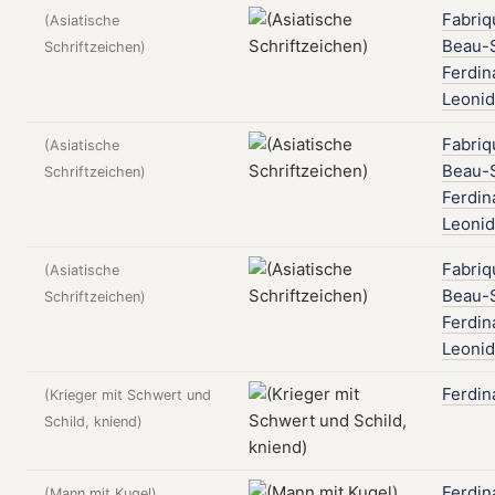
Fabriq
(Asiatische
Beau-S
Schriftzeichen)
Ferdin
Leonid
Fabriq
(Asiatische
Beau-S
Schriftzeichen)
Ferdin
Leonid
Fabriq
(Asiatische
Beau-S
Schriftzeichen)
Ferdin
Leonid
Ferdin
(Krieger mit Schwert und
Schild, kniend)
Ferdin
(Mann mit Kugel)