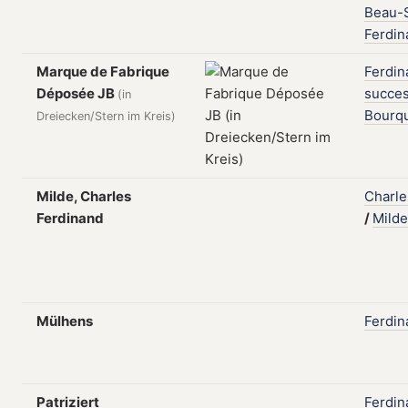
Beau-S
Ferdin
Marque de Fabrique
Ferdin
Déposée JB
succe
(in
Bourq
Dreiecken/Stern im Kreis)
Milde, Charles
Charle
Ferdinand
/
Milde
Mülhens
Ferdin
Patriziert
Ferdin