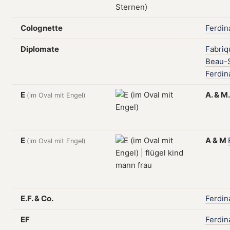
Colognette
Ferdin
Diplomate
Fabriq
Beau-S
Ferdin
E
A.
&
M
(im Oval mit Engel)
E
A
&
M
(im Oval mit Engel)
E.F. & Co.
Ferdin
EF
Ferdin