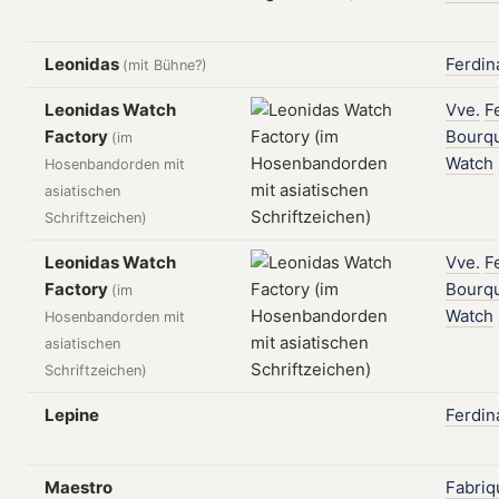
Leonidas
Ferdin
(mit Bühne?)
Leonidas Watch
Vve.
F
Factory
Bourq
(im
Watch
Hosenbandorden mit
asiatischen
Schriftzeichen)
Leonidas Watch
Vve.
F
Factory
Bourq
(im
Watch
Hosenbandorden mit
asiatischen
Schriftzeichen)
Lepine
Ferdin
Maestro
Fabriq