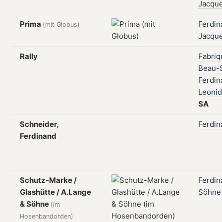
Jacqu
Prima
Ferdin
(mit Globus)
Jacqu
Rally
Fabriq
Beau-S
Ferdin
Leonid
SA
Schneider,
Ferdin
Ferdinand
Schutz-Marke /
Ferdin
Glashütte / A.Lange
Söhne
& Söhne
(im
Hosenbandorden)