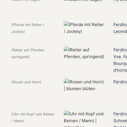
Ferdin
(Pferde mit Reiter /
Leonid
Jockey)
Ferdin
(Reiter auf Pferden,
Vve.
F
springend)
Bourq
d'horl
Ferdin
(Rosen und Horn)
Ferdin
(Uhr mit Kopf und Beinen
Schne
/ Mann)