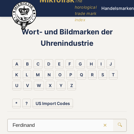
The
horological
Handelsmarken
trade mark
index
Wort- und Bildmarken der
Uhrenindustrie
A
B
C
D
E
F
G
H
I
J
K
L
M
N
O
P
Q
R
S
T
U
V
W
X
Y
Z
*
?
US Import Codes
×
🔍