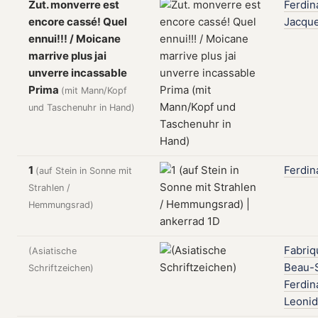
Zut. monverre est
Ferdin
encore cassé! Quel
Jacqu
ennui!!! / Moicane
marrive plus jai
unverre incassable
Prima
(mit Mann/Kopf
und Taschenuhr in Hand)
1
Ferdin
(auf Stein in Sonne mit
Strahlen /
Hemmungsrad)
Fabriq
(Asiatische
Beau-S
Schriftzeichen)
Ferdin
Leonid