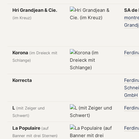
Hri Grandjean & Cie.
SA
de
montr
(im Kreuz)
Grand
Korona
Ferdin
(im Dreieck mit
Schlange)
Korrecta
Ferdin
Schne
GmbH
L
Ferdin
(mit Zeiger und
Schwert)
La Populaire
Ferdin
(auf
Banner mit drei Sternen)