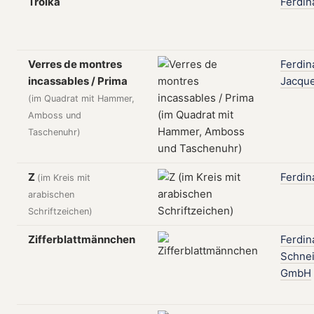
Troika
Ferdin
Verres de montres
Ferdin
incassables / Prima
Jacqu
(im Quadrat mit Hammer,
Amboss und
Taschenuhr)
Z
Ferdin
(im Kreis mit
arabischen
Schriftzeichen)
Zifferblattmännchen
Ferdin
Schne
GmbH