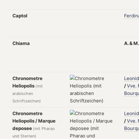
Captol
Ferdin
Chiama
A.
&
M
Chronometre
Leonid
Heliopolis
/
Vve.
(mit
Bourq
arabischen
Schriftzeichen)
Chronometre
Leonid
Heliopolis / Marque
/
Vve.
deposee
Bourq
(mit Pharao
und Sternen)