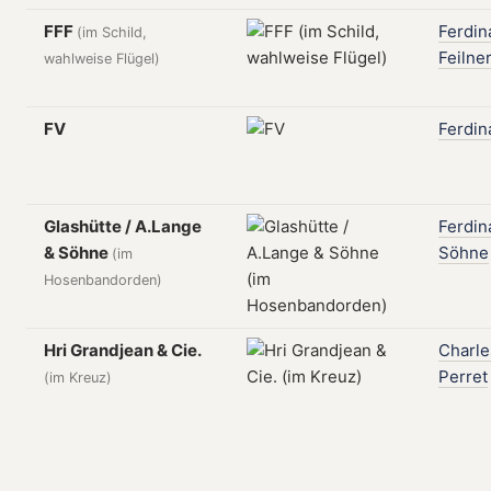
FFF
Ferdin
(im Schild,
Feilne
wahlweise Flügel)
FV
Ferdin
Glashütte / A.Lange
Ferdin
& Söhne
Söhne
(im
Hosenbandorden)
Hri Grandjean & Cie.
Charle
Perret
(im Kreuz)