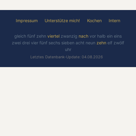
Impressum
Unterstütze mich!
Kochen
Intern
gleich
fünf
zehn
viertel
zwanzig
nach
vor
halb
ein
eins
zwei
drei
vier
fünf
sechs
sieben
acht
neun
zehn
elf
zwölf
uhr
Letztes Datenbank-Update: 04.08.2026