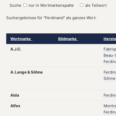
Suche
nur in Wortmarkenspalte
als Teilwort
Suchergebnisse für "Ferdinand" als ganzes Wort:
Wortmarke
Bildmarke
Herste
A.J.C.
Fabriq
Beau-S
Ferdin
A. Lange & Söhne
Ferdin
Söhne
Aida
Ferdin
Alfex
Montr
Ferdin