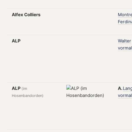
Alfex Colliers
Montr
Ferdin
ALP
Walter
vormal
ALP
A.
Lan
(im
vormal
Hosenbandorden)