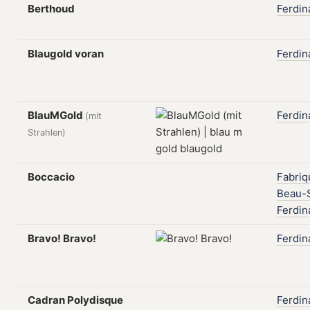
Berthoud
Ferdin
Blaugold voran
Ferdin
BlauMGold
Ferdin
(mit
Strahlen)
Boccacio
Fabriq
Beau-S
Ferdin
Bravo! Bravo!
Ferdin
Cadran Polydisque
Ferdin