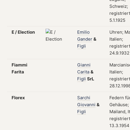
Schweiz;
registrier
5.1.1925
E / Election
Emilio
Uhren; Ma
Gander
&
Italien;
Figli
registrier
24.9.1932
Fiammi
Gianni
Marcianis
Farita
Carita
&
Italien;
Figli
SrL
registrier
28.12.199
Florex
Sarchi
Federn fü
Giovanni
&
Gehäuse;
Figli
Mailand, I
registrier
13.3.1954