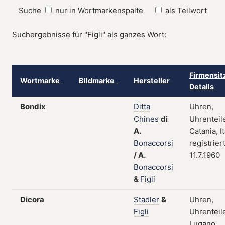
Suche
nur in Wortmarkenspalte
als Teilwort
Suchergebnisse für "Figli" als ganzes Wort:
Firmensit
Wortmarke
Bildmarke
Hersteller
Details
Bondix
Ditta
Uhren,
Chines
di
Uhrenteil
A.
Catania, It
Bonaccorsi
registrier
/
A.
11.7.1960
Bonaccorsi
&
Figli
Dicora
Stadler
&
Uhren,
Figli
Uhrenteil
Lugano,