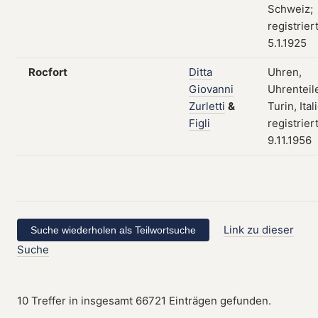
Schweiz;
registrier
5.1.1925
Rocfort
Ditta
Uhren,
Giovanni
Uhrenteil
Zurletti
&
Turin, Ital
Figli
registrier
9.11.1956
Link zu dieser
Suche
10 Treffer in insgesamt 66721 Einträgen gefunden.