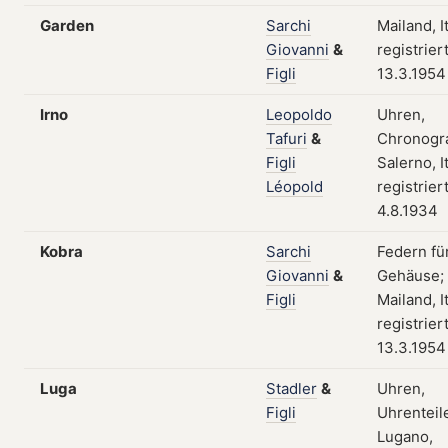
Garden
Sarchi
Mailand, I
Giovanni
&
registrier
Figli
13.3.1954
Irno
Leopoldo
Uhren,
Tafuri
&
Chronogr
Figli
Salerno, I
Léopold
registrier
4.8.1934
Kobra
Sarchi
Federn fü
Giovanni
&
Gehäuse;
Figli
Mailand, I
registrier
13.3.1954
Luga
Stadler
&
Uhren,
Figli
Uhrenteil
Lugano,