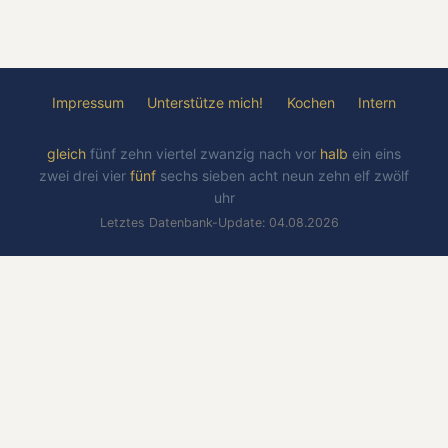
Impressum
Unterstütze mich!
Kochen
Intern
gleich
fünf
zehn
viertel
zwanzig
nach
vor
halb
ein
eins
zwei
drei
vier
fünf
sechs
sieben
acht
neun
zehn
elf
zwölf
uhr
Letztes Datenbank-Update: 04.08.2026