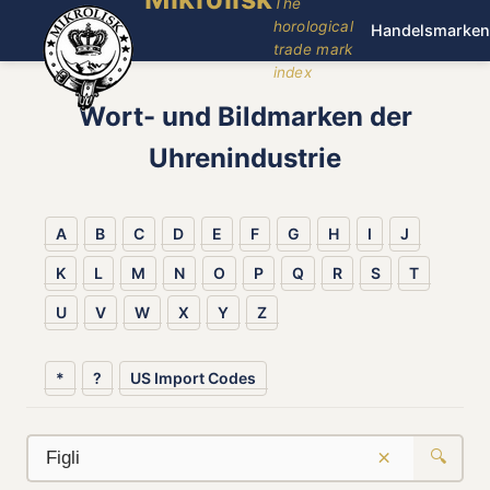
The
horological
Handelsmarken
trade mark
index
Wort- und Bildmarken der
Uhrenindustrie
A
B
C
D
E
F
G
H
I
J
K
L
M
N
O
P
Q
R
S
T
U
V
W
X
Y
Z
*
?
US Import Codes
×
🔍