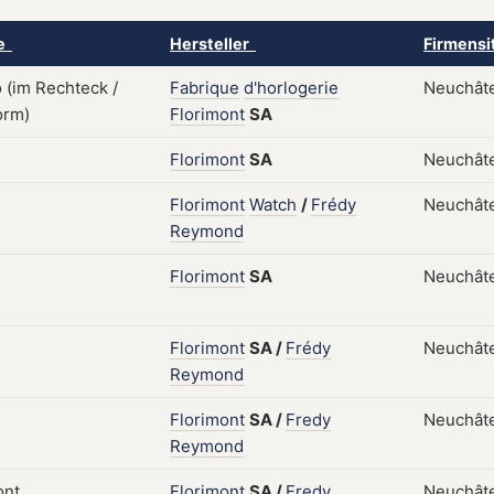
ke
Hersteller
Firmensi
Fabrique
d'horlogerie
Neuchâte
Florimont
SA
Florimont
SA
Neuchâte
Florimont
Watch
/
Frédy
Neuchâte
Reymond
Florimont
SA
Neuchâtel
Florimont
SA
/
Frédy
Neuchâte
Reymond
Florimont
SA
/
Fredy
Neuchâte
Reymond
Florimont
SA
/
Fredy
Neuchâte