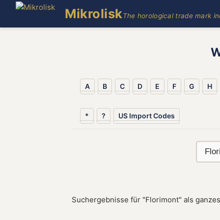
Mikrolisk
The horological trade mark i
W
A
B
C
D
E
F
G
H
*
?
US Import Codes
Suchergebnisse für "Florimont" als ganzes