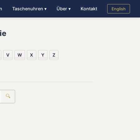
n
Taschenuhren ▾
Über ▾
Kontakt
English
ie
V
W
X
Y
Z
🔍