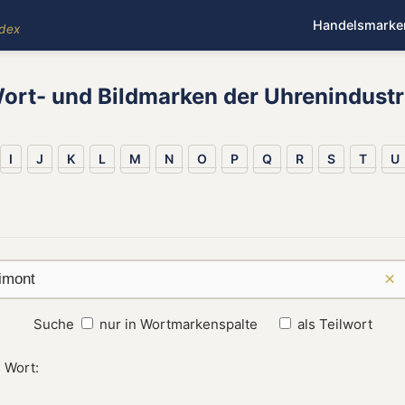
Handelsmarke
ndex
ort- und Bildmarken der Uhrenindustr
I
J
K
L
M
N
O
P
Q
R
S
T
U
×
Suche
nur in Wortmarkenspalte
als Teilwort
 Wort: