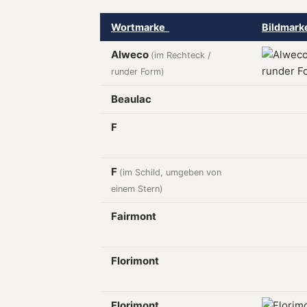
Wortmarke
Bildmar
Alweco
(im Rechteck /
runder Form)
Beaulac
F
F
(im Schild, umgeben von
einem Stern)
Fairmont
Florimont
Florimont