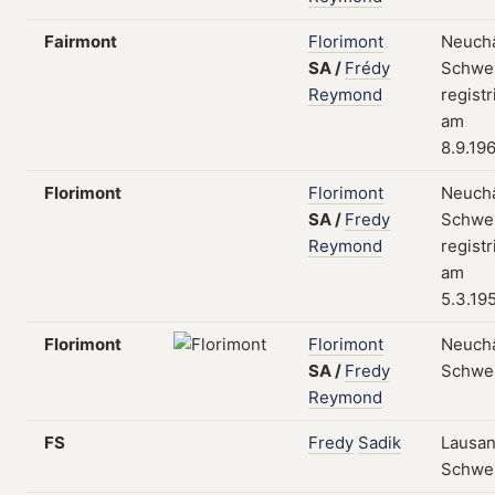
Fairmont
Florimont
Neuchâ
SA
/
Frédy
Schwei
Reymond
registr
am
8.9.19
Florimont
Florimont
Neuchâ
SA
/
Fredy
Schwei
Reymond
registr
am
5.3.19
Florimont
Florimont
Neuchâ
SA
/
Fredy
Schwe
Reymond
FS
Fredy
Sadik
Lausan
Schwe