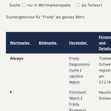
Suche
nur in Wortmarkenspalte
als Teilwort
Suchergebnisse für "Fredy" als ganzes Wort:
Firmen
Wortmarke
Bildmarke
Hersteller
und
Detail
Always
Fredy
Tramel
Degoumois-
Schwei
Vuille
/
registr
Jacmire
am
Watch
27.2.1
F
Florimont
Neuchâ
Watch
/
Schwe
Frédy
Reymond