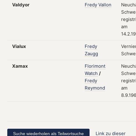
Valdyor
Fredy
Vallon
Neuchâ
Schwei
registr
am
14.2.1
Vialux
Fredy
Vernier
Zaugg
Schwe
Xamax
Florimont
Neuchâ
Watch
/
Schwei
Fredy
registr
Reymond
am
8.9.19
Link zu dieser