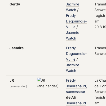
Gerdy
Jacmire
Tramel
Watch
/
Schwei
Fredy
registr
Degoumois-
am
Vuille
/
20.8.1
Jaennie
Watch
Jacmire
Fredy
Tramel
Degoumois-
Schwe
Vuille
/
Jacmire
Watch
JR
Frédy
La Cha
Jeanrenaud,
de-Fon
(aneinander)
successeur
Schwei
de
Ali
registr
Jeanrenaud
am