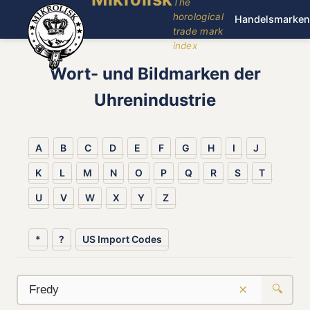
The
horological
Handelsmarken
trade mark
index
Wort- und Bildmarken der
Uhrenindustrie
A
B
C
D
E
F
G
H
I
J
K
L
M
N
O
P
Q
R
S
T
U
V
W
X
Y
Z
*
?
US Import Codes
×
🔍