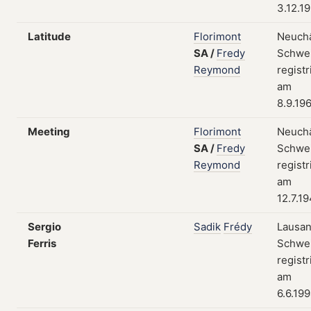
3.12.1
Latitude
Florimont
Neuchâ
SA
/
Fredy
Schwei
Reymond
registr
am
8.9.19
Meeting
Florimont
Neuchâ
SA
/
Fredy
Schwei
Reymond
registr
am
12.7.1
Sergio
Sadik
Frédy
Lausan
Ferris
Schwei
registr
am
6.6.19