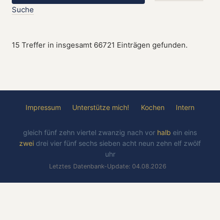
Suche
15 Treffer in insgesamt 66721 Einträgen gefunden.
Impressum
Unterstütze mich!
Kochen
Intern
gleich
fünf
zehn
viertel
zwanzig
nach
vor
halb
ein
eins
zwei
drei
vier
fünf
sechs
sieben
acht
neun
zehn
elf
zwölf
uhr
Letztes Datenbank-Update: 04.08.2026