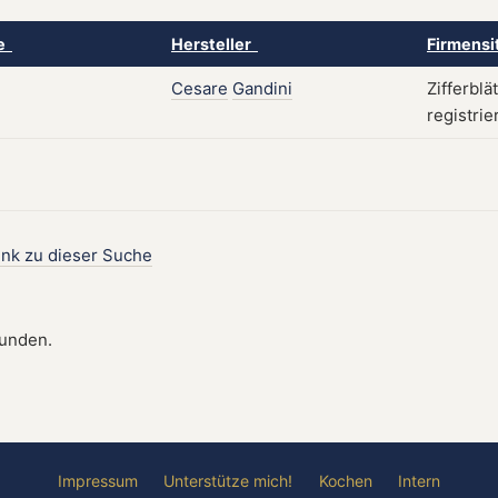
ke
Hersteller
Firmensi
Cesare
Gandini
Zifferblä
registrie
ink zu dieser Suche
funden.
Impressum
Unterstütze mich!
Kochen
Intern