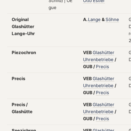
Otto
Estler
Original
A.
Lange
&
Söhne
G
Glashütter
D
Lange-Uhr
r
2
Piezochron
VEB
Glashütter
G
Uhrenbetriebe
/
GUB
/
Precis
Precis
VEB
Glashütter
G
Uhrenbetriebe
/
GUB
/
Precis
Precis /
VEB
Glashütter
G
Glashütte
Uhrenbetriebe
/
GUB
/
Precis
Spezichron
VEB
Glashütter
G