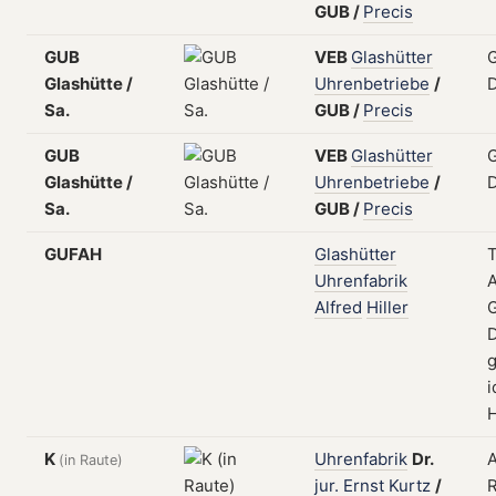
GUB
/
Precis
GUB
VEB
Glashütter
G
Glashütte /
Uhrenbetriebe
/
Sa.
GUB
/
Precis
GUB
VEB
Glashütter
G
Glashütte /
Uhrenbetriebe
/
Sa.
GUB
/
Precis
GUFAH
Glashütter
Uhrenfabrik
Alfred
Hiller
G
D
g
i
H
K
Uhrenfabrik
Dr.
(in Raute)
jur.
Ernst
Kurtz
/