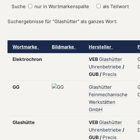
Suche
nur in Wortmarkenspalte
als Teilwort
Suchergebnisse für "Glashütter" als ganzes Wort:
Wortmarke
Bildmarke
Hersteller
F
Elektrochron
VEB
Glashütter
G
Uhrenbetriebe
/
GUB
/
Precis
GG
Glashütter
G
Feinmechanische
Werkstätten
GmbH
Glashütte
VEB
Glashütter
G
Uhrenbetriebe
/
GUB
/
Precis