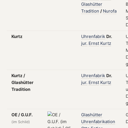
Glashütter
B
Tradition
/
Nurofa
Kurtz
Uhrenfabrik
Dr.
U
jur.
Ernst
Kurtz
T
D
Kurtz /
Uhrenfabrik
Dr.
U
Glashütter
jur.
Ernst
Kurtz
T
Tradition
D
OE / G.U.F.
Glashütter
G
Uhrenfabrikation
(im Schild)