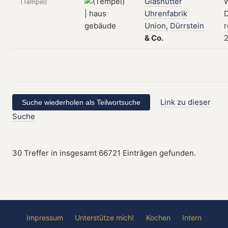
Glashütter
W
(Tempel)
Uhrenfabrik
D
Union,
Dürrstein
r
&
Co.
2
Link zu dieser
Suche
30 Treffer in insgesamt 66721 Einträgen gefunden.
Impressum
Unterstütze mich!
Kochen
Intern