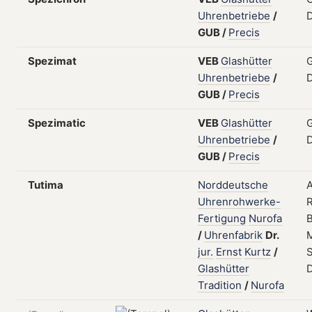
Uhrenbetriebe
/
GUB
/
Precis
Spezimat
VEB
Glashütter
G
Uhrenbetriebe
/
GUB
/
Precis
Spezimatic
VEB
Glashütter
G
Uhrenbetriebe
/
GUB
/
Precis
Tutima
Norddeutsche
Uhrenrohwerke-
Fertigung
Nurofa
B
/
Uhrenfabrik
Dr.
jur.
Ernst
Kurtz
/
Glashütter
Tradition
/
Nurofa