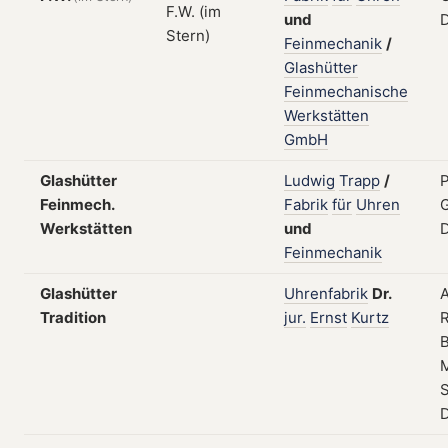
und
Feinmechanik
/
Glashütter
Feinmechanische
Werkstätten
GmbH
Glashütter
Ludwig
Trapp
/
P
Feinmech.
Fabrik
für
Uhren
G
Werkstätten
und
Feinmechanik
Glashütter
Uhrenfabrik
Dr.
Tradition
jur.
Ernst
Kurtz
B