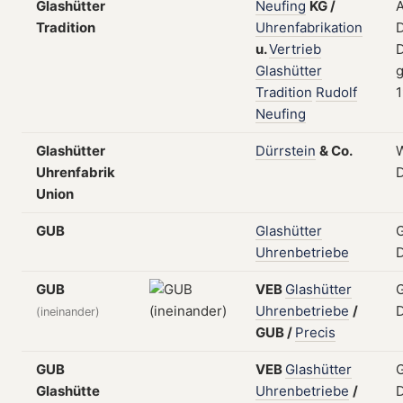
Glashütter
Neufing
KG
/
Tradition
Uhrenfabrikation
D
u.
Vertrieb
D
Glashütter
g
Tradition
Rudolf
Neufing
Glashütter
Dürrstein
&
Co.
W
Uhrenfabrik
D
Union
GUB
Glashütter
G
Uhrenbetriebe
GUB
VEB
Glashütter
G
Uhrenbetriebe
/
(ineinander)
GUB
/
Precis
GUB
VEB
Glashütter
G
Glashütte
Uhrenbetriebe
/