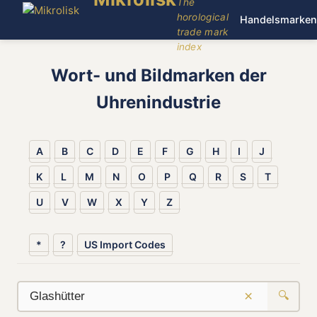
The
horological
Handelsmarken
trade mark
index
Wort- und Bildmarken der
Uhrenindustrie
A
B
C
D
E
F
G
H
I
J
K
L
M
N
O
P
Q
R
S
T
U
V
W
X
Y
Z
*
?
US Import Codes
×
🔍