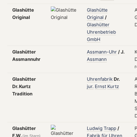
Glashütte
Glashütte
Original
Original
/
G
Glashütter
D
Uhrenbetrieb
GmbH
Glashütter
Assmann-Uhr
/
J.
K
Assmannuhr
Assmann
D
r
Glashütter
Uhrenfabrik
Dr.
Dr. Kurtz
jur.
Ernst
Kurtz
Tradition
B
Glashütter
Ludwig
Trapp
/
P
F.W.
Fabrik
für
Uhren
G
(im Stern)