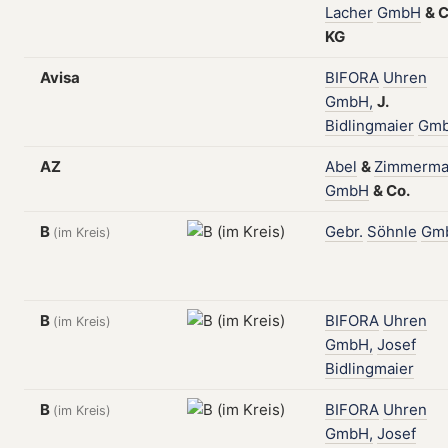
Lacher
GmbH
&
C
KG
Avisa
BIFORA
Uhren
GmbH,
J.
Bidlingmaier
Gm
AZ
Abel
&
Zimmerm
GmbH
&
Co.
B
Gebr.
Söhnle
Gm
(im Kreis)
B
BIFORA
Uhren
(im Kreis)
GmbH,
Josef
Bidlingmaier
B
BIFORA
Uhren
(im Kreis)
GmbH,
Josef