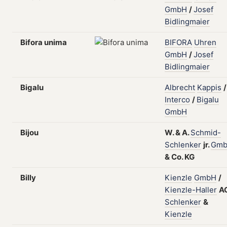
GmbH
/
Josef
Bidlingmaier
Bifora unima
BIFORA
Uhren
GmbH
/
Josef
Bidlingmaier
Bigalu
Albrecht
Kappis
/
Interco
/
Bigalu
GmbH
Bijou
W.
&
A.
Schmid-
Schlenker
jr.
Gm
&
Co.
KG
Billy
Kienzle
GmbH
/
Kienzle-Haller
A
Schlenker
&
Kienzle