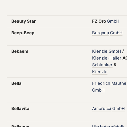
Beauty Star
FZ
Oro
GmbH
Beep-Beep
Burgana
GmbH
Bekaem
Kienzle
GmbH
/
Kienzle-Haller
A
Schlenker
&
Kienzle
Bella
Friedrich
Mauthe
GmbH
Bellavita
Amorucci
GmbH
Bellevue
Uhrfedernfabrik