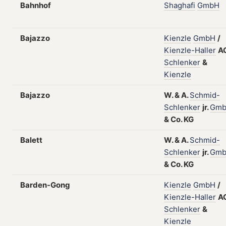
Bahnhof
Shaghafi
GmbH
Bajazzo
Kienzle
GmbH
/
Kienzle-Haller
A
Schlenker
&
Kienzle
Bajazzo
W.
&
A.
Schmid-
Schlenker
jr.
Gm
&
Co.
KG
Balett
W.
&
A.
Schmid-
Schlenker
jr.
Gm
&
Co.
KG
Barden-Gong
Kienzle
GmbH
/
Kienzle-Haller
A
Schlenker
&
Kienzle