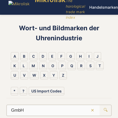
The
horological
Handelsmarken
trade mark
index
Wort- und Bildmarken der
Uhrenindustrie
A
B
C
D
E
F
G
H
I
J
K
L
M
N
O
P
Q
R
S
T
U
V
W
X
Y
Z
*
?
US Import Codes
×
🔍