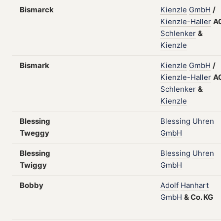
Bismarck
Kienzle
GmbH
/
Kienzle-Haller
A
Schlenker
&
Kienzle
Bismark
Kienzle
GmbH
/
Kienzle-Haller
A
Schlenker
&
Kienzle
Blessing
Blessing
Uhren
Tweggy
GmbH
Blessing
Blessing
Uhren
Twiggy
GmbH
Bobby
Adolf
Hanhart
GmbH
&
Co.
KG