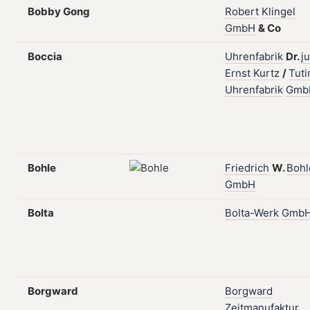
Bobby Gong
Robert
Klingel
GmbH
&
Co
Boccia
Uhrenfabrik
Dr.
ju
Ernst
Kurtz
/
Tut
Uhrenfabrik
Gmb
Bohle
Friedrich
W.
Bohl
GmbH
Bolta
Bolta-Werk
Gmb
Borgward
Borgward
Zeitmanufaktur