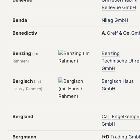
Bellevue
GmbH
Benda
Nileg
GmbH
Benedictiv
A.
Greif
&
Co.
Gm
Benzing
Benzing
(im
Technische
Uhre
Rahmen)
GmbH
Bergisch
Bergisch
Haus
(mit
GmbH
Haus / Rahmen)
Bergland
Carl
Engelkempe
GmbH
Bergmann
I+D
Trading
Gmb