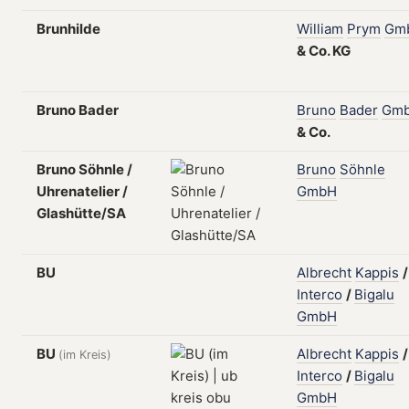
Brunhilde
William
Prym
Gm
&
Co.
KG
Bruno Bader
Bruno
Bader
Gm
&
Co.
Bruno Söhnle /
Bruno
Söhnle
Uhrenatelier /
GmbH
Glashütte/SA
BU
Albrecht
Kappis
/
Interco
/
Bigalu
GmbH
BU
Albrecht
Kappis
/
(im Kreis)
Interco
/
Bigalu
GmbH