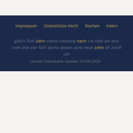
Impressum
Unterstütze mich!
Kochen
Intern
gleich
fünf
zehn
viertel
zwanzig
nach
vor
halb
ein
eins
zwei
drei
vier
fünf
sechs
sieben
acht
neun
zehn
elf
zwölf
uhr
Letztes Datenbank-Update: 04.08.2026