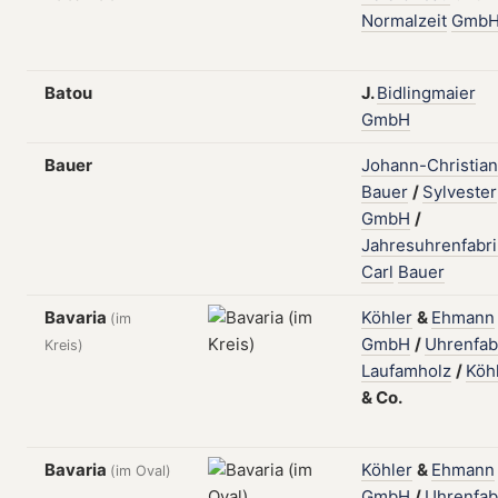
Normalzeit
Gmb
Batou
J.
Bidlingmaier
GmbH
Bauer
Johann-Christian
Bauer
/
Sylvester
GmbH
/
Jahresuhrenfabri
Carl
Bauer
Bavaria
Köhler
&
Ehmann
(im
GmbH
/
Uhrenfab
Kreis)
Laufamholz
/
Köh
&
Co.
Bavaria
Köhler
&
Ehmann
(im Oval)
GmbH
/
Uhrenfab