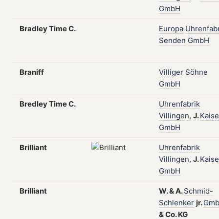
GmbH
Bradley Time C.
Europa
Uhrenfabr
Senden
GmbH
Braniff
Villiger
Söhne
GmbH
Bredley Time C.
Uhrenfabrik
Villingen,
J.
Kaise
GmbH
Brilliant
Uhrenfabrik
Villingen,
J.
Kaise
GmbH
Brilliant
W.
&
A.
Schmid-
Schlenker
jr.
Gm
&
Co.
KG