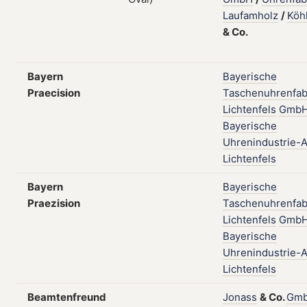
Laufamholz
/
Köh
&
Co.
Bayern
Bayerische
Praecision
Taschenuhrenfab
Lichtenfels
Gmb
Bayerische
Uhrenindustrie-
Lichtenfels
Bayern
Bayerische
Praezision
Taschenuhrenfab
Lichtenfels
Gmb
Bayerische
Uhrenindustrie-
Lichtenfels
Beamtenfreund
Jonass
&
Co.
Gm