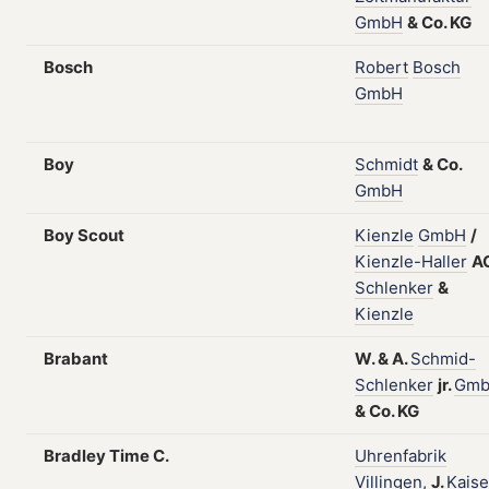
GmbH
&
Co.
KG
Bosch
Robert
Bosch
GmbH
Boy
Schmidt
&
Co.
GmbH
Boy Scout
Kienzle
GmbH
/
Kienzle-Haller
A
Schlenker
&
Kienzle
Brabant
W.
&
A.
Schmid-
Schlenker
jr.
Gm
&
Co.
KG
Bradley Time C.
Uhrenfabrik
Villingen,
J.
Kaise