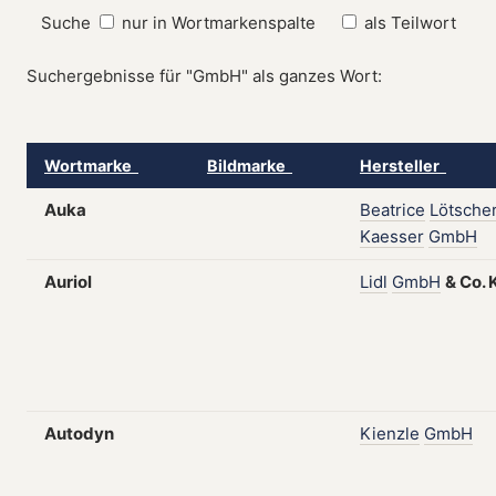
Suche
nur in Wortmarkenspalte
als Teilwort
Suchergebnisse für "GmbH" als ganzes Wort:
Wortmarke
Bildmarke
Hersteller
Auka
Beatrice
Lötsche
Kaesser
GmbH
Auriol
Lidl
GmbH
&
Co.
Autodyn
Kienzle
GmbH