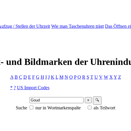
ufzug / Stellen der Uhrzeit
Wie man Taschenuhren trägt
Das Öffnen e
- und Bildmarken der Uhrenindu
A
B
C
D
E
F
G
H
I
J
K
L
M
N
O
P
Q
R
S
T
U
V
W
X
Y
Z
*
?
US Import Codes
×
🔍
Suche
nur in Wortmarkenspalte
als Teilwort