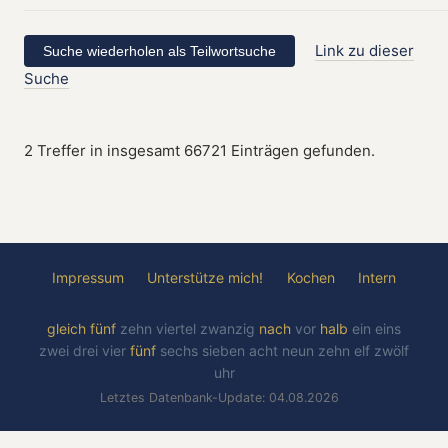
Link zu dieser
Suche
2 Treffer in insgesamt 66721 Einträgen gefunden.
Impressum
Unterstütze mich!
Kochen
Intern
gleich
fünf
zehn
viertel
zwanzig
nach
vor
halb
ein
eins
zwei
drei
vier
fünf
sechs
sieben
acht
neun
zehn
elf
zwölf
uhr
Letztes Datenbank-Update: 04.08.2026