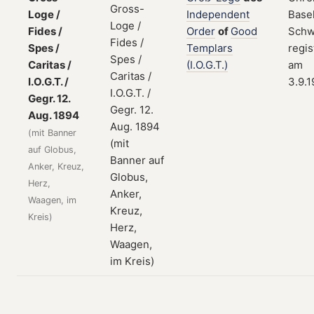
Loge /
Independent
Basel
Fides /
Order
of
Good
Schw
Spes /
Templars
regis
Caritas /
(I.O.G.T.)
am
I.O.G.T. /
3.9.
Gegr. 12.
Aug. 1894
(mit Banner
auf Globus,
Anker, Kreuz,
Herz,
Waagen, im
Kreis)