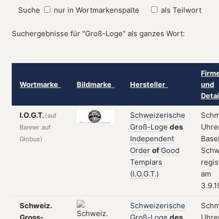
Suche
nur in Wortmarkenspalte
als Teilwort
Suchergebnisse für "Groß-Loge" als ganzes Wort:
Firm
Wortmarke
Bildmarke
Hersteller
und
Deta
I.O.G.T.
Schweizerische
Schm
(auf
Groß-Loge
des
Uhre
Banner auf
Independent
Basel
Globus)
Order
of
Good
Schw
Templars
regis
(I.O.G.T.)
am
3.9.
Schweiz.
Schweizerische
Schm
Gross-
Groß-Loge
des
Uhre