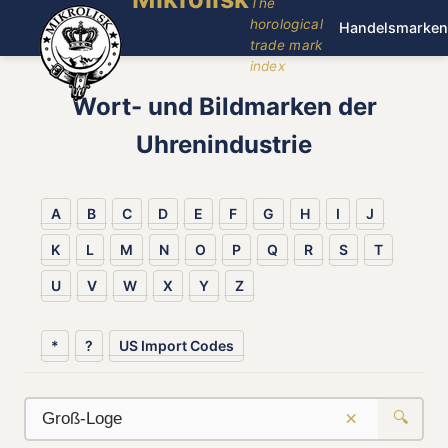
The
horological
Handelsmarken
trade mark
index
Wort- und Bildmarken der
Uhrenindustrie
A
B
C
D
E
F
G
H
I
J
K
L
M
N
O
P
Q
R
S
T
U
V
W
X
Y
Z
*
?
US Import Codes
×
🔍