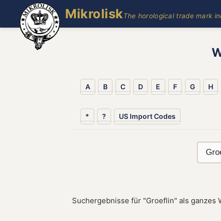
Mikrolisk
The horological trade mark i
W
A
B
C
D
E
F
G
H
*
?
US Import Codes
Suchergebnisse für "Groeflin" als ganzes 