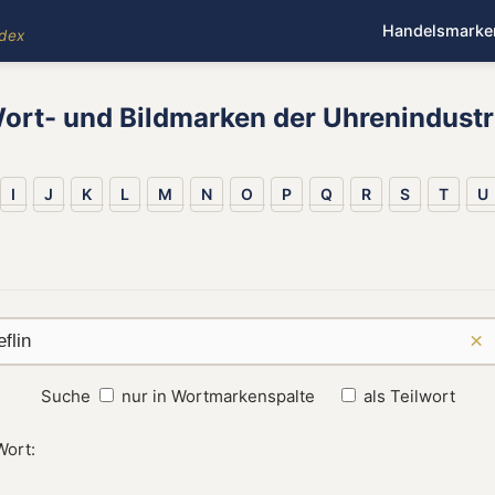
Handelsmarke
ndex
ort- und Bildmarken der Uhrenindustr
I
J
K
L
M
N
O
P
Q
R
S
T
U
×
Suche
nur in Wortmarkenspalte
als Teilwort
Wort: