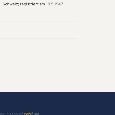
, Schweiz; registriert am 19.5.1947
t
neun
zehn
elf
zwölf
uhr