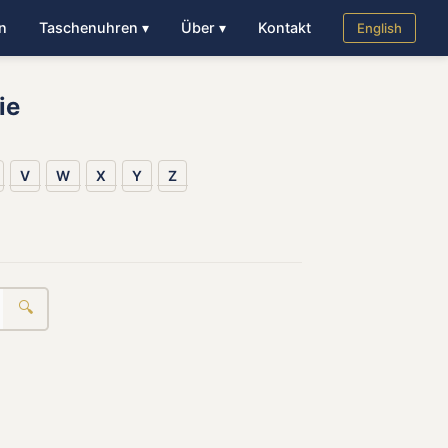
n
Taschenuhren ▾
Über ▾
Kontakt
English
ie
V
W
X
Y
Z
🔍