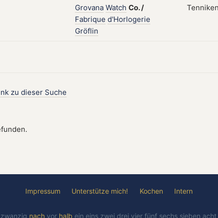
Grovana
Watch
Co.
/
Tenniken
Fabrique
d'Horlogerie
Gröflin
ink zu dieser Suche
efunden.
Impressum
Unterstütze mich!
Kochen
Intern
l
zwanzig
nach
vor
halb
ein
eins
zwei
drei
vier
fünf
sechs
sieben
ach