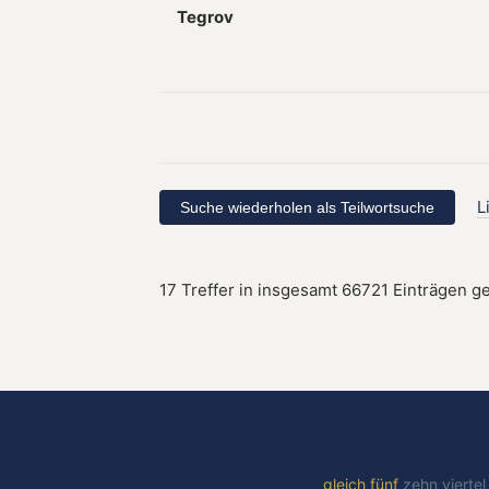
Tegrov
L
17 Treffer in insgesamt 66721 Einträgen g
gleich
fünf
zehn
vierte