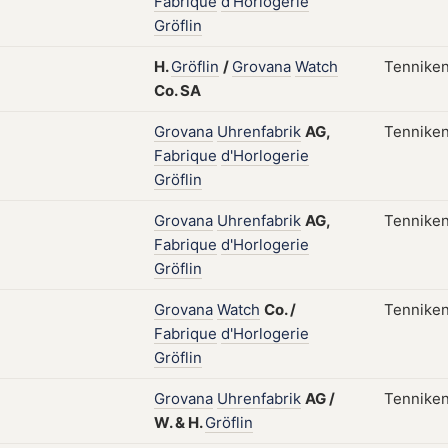
Fabrique
d'Horlogerie
Gröflin
H.
Gröflin
/
Grovana
Watch
Tenniken
Co.
SA
Grovana
Uhrenfabrik
AG,
Tenniken
Fabrique
d'Horlogerie
Gröflin
Grovana
Uhrenfabrik
AG,
Tenniken
Fabrique
d'Horlogerie
Gröflin
Grovana
Watch
Co.
/
Tenniken
Fabrique
d'Horlogerie
Gröflin
Grovana
Uhrenfabrik
AG
/
Tenniken
W.
&
H.
Gröflin