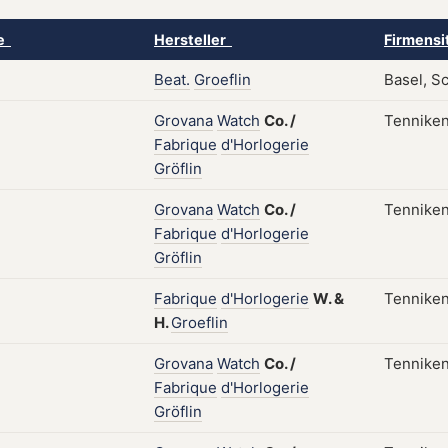
ke
Hersteller
Firmensi
Beat.
Groeflin
Basel, S
Grovana
Watch
Co.
/
Tenniken
Fabrique
d'Horlogerie
Gröflin
Grovana
Watch
Co.
/
Tenniken
Fabrique
d'Horlogerie
Gröflin
Fabrique
d'Horlogerie
W.
&
Tenniken
H.
Groeflin
Grovana
Watch
Co.
/
Tenniken
Fabrique
d'Horlogerie
Gröflin