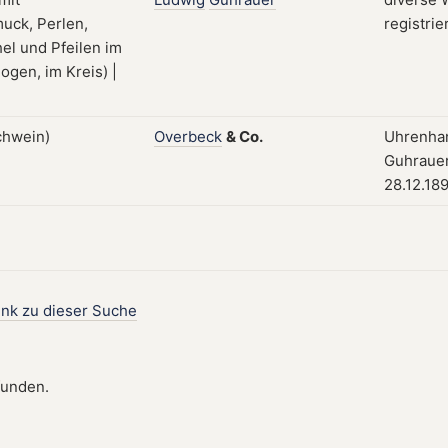
registrie
Overbeck
&
Co.
Uhrenhan
Guhrauer
28.12.18
ink zu dieser Suche
funden.