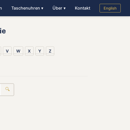
n
Taschenuhren ▾
Über ▾
Kontakt
English
ie
V
W
X
Y
Z
🔍