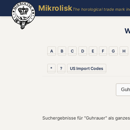
Mikrolisk
The horological trade mark i
W
A
B
C
D
E
F
G
H
*
?
US Import Codes
Suchergebnisse für "Guhrauer" als ganzes