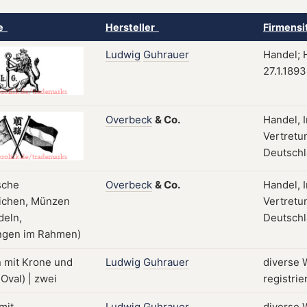
ke
Hersteller
Firmensi
Ludwig
Guhrauer
Handel; 
27.1.1893
Overbeck
&
Co.
Handel, 
Vertretu
Deutschl
Overbeck
&
Co.
Handel, 
Vertretu
Deutschla
Ludwig
Guhrauer
diverse 
registrie
Ludwig
Guhrauer
diverse 