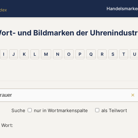
Handelsmarke
ndex
ort- und Bildmarken der Uhrenindustr
I
J
K
L
M
N
O
P
Q
R
S
T
U
×
Suche
nur in Wortmarkenspalte
als Teilwort
 Wort: