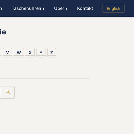
n
Taschenuhren ▾
Über ▾
Kontakt
English
ie
V
W
X
Y
Z
🔍