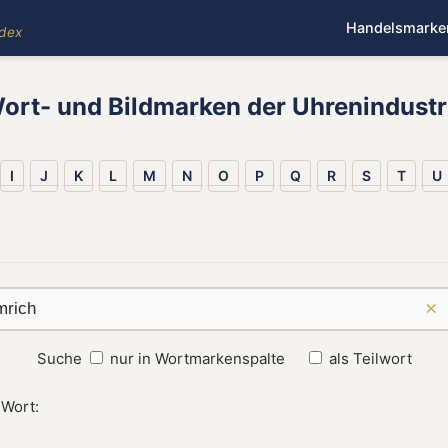
Handelsmarke
ndex
ort- und Bildmarken der Uhrenindustr
I
J
K
L
M
N
O
P
Q
R
S
T
U
×
Suche
nur in Wortmarkenspalte
als Teilwort
 Wort: