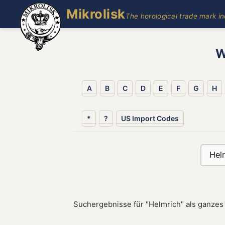
Mikrolisk
The horological trade mark i
W
A
B
C
D
E
F
G
H
*
?
US Import Codes
Suchergebnisse für "Helmrich" als ganzes