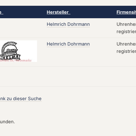
ke
Hersteller
Firmensi
Helmrich
Dohrmann
Uhrenher
registrie
Helmrich
Dohrmann
Uhrenher
registrie
ink zu dieser Suche
funden.