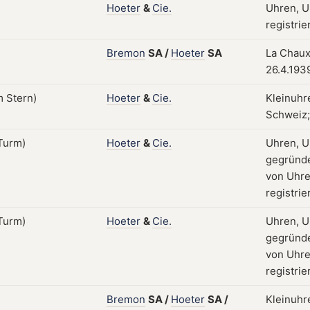
Hoeter
&
Cie.
Uhren, U
registrie
Bremon
SA
/
Hoeter
SA
La Chaux
26.4.193
Hoeter
&
Cie.
Kleinuhr
Schweiz; 
Hoeter
&
Cie.
Uhren, U
gegründe
von Uhre
registrie
Hoeter
&
Cie.
Uhren, U
gegründe
von Uhre
registrie
Bremon
SA
/
Hoeter
SA
/
Kleinuhr