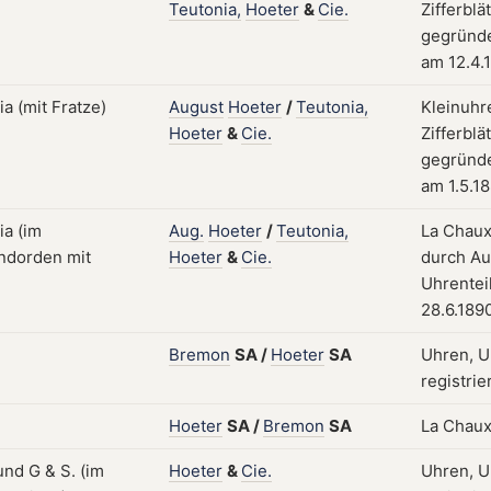
Teutonia,
Hoeter
&
Cie.
Zifferbl
gegründe
am 12.4.
August
Hoeter
/
Teutonia,
Kleinuhr
Hoeter
&
Cie.
Zifferbl
gegründe
am 1.5.1
Aug.
Hoeter
/
Teutonia,
La Chaux
Hoeter
&
Cie.
durch Au
Uhrentei
28.6.189
Bremon
SA
/
Hoeter
SA
Uhren, U
registrie
Hoeter
SA
/
Bremon
SA
La Chaux
Hoeter
&
Cie.
Uhren, U