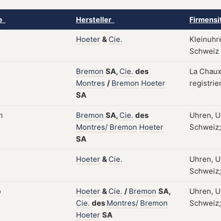
ke
Hersteller
Firmensi
Hoeter
&
Cie.
Kleinuhr
Schweiz
Bremon
SA,
Cie.
des
La Chaux
Montres
/
Bremon
Hoeter
registrie
SA
Bremon
SA,
Cie.
des
Uhren, U
Montres/
Bremon
Hoeter
Schweiz;
SA
Hoeter
&
Cie.
Uhren, U
Schweiz; 
Hoeter
&
Cie.
/
Bremon
SA,
Uhren, U
Cie.
des
Montres/
Bremon
Schweiz; 
Hoeter
SA