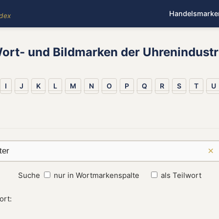
Handelsmarke
ndex
ort- und Bildmarken der Uhrenindustr
I
J
K
L
M
N
O
P
Q
R
S
T
U
×
Suche
nur in Wortmarkenspalte
als Teilwort
ort: