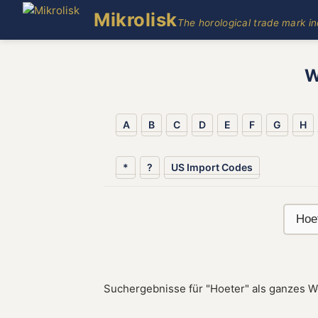
Mikrolisk
The horological trade mark i
W
A
B
C
D
E
F
G
H
*
?
US Import Codes
Suchergebnisse für "Hoeter" als ganzes W