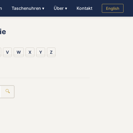
n
Taschenuhren ▾
Über ▾
Kontakt
English
ie
V
W
X
Y
Z
🔍