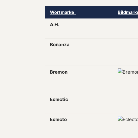
Wortmarke
Bildmar
A.H.
Bonanza
Bremon
Eclectic
Eclecto