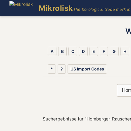
Mikrolisk
The horological trade mark i
W
A
B
C
D
E
F
G
H
*
?
US Import Codes
Suchergebnisse für "Homberger-Rauschen