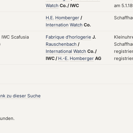
Watch
Co.
/
IWC
am 5.1.1
H.E.
Homberger
/
Schaffha
Internation
Watch
Co.
Fabrique
d'horlogerie
J.
Kleinuhr
Rauschenbach
/
Schaffha
International
Watch
Co.
/
registrie
IWC
/
H.-E.
Homberger
AG
registrie
ink zu dieser Suche
funden.