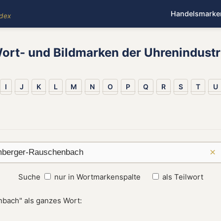
Handelsmarke
ndex
ort- und Bildmarken der Uhrenindustr
I
J
K
L
M
N
O
P
Q
R
S
T
U
×
Suche
nur in Wortmarkenspalte
als Teilwort
bach" als ganzes Wort: