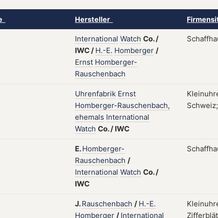
ke
Hersteller
Firmensi
International
Watch
Co.
/
Schaffha
IWC
/
H.-E.
Homberger
/
Ernst
Homberger-
Rauschenbach
Uhrenfabrik
Ernst
Kleinuhr
Homberger-Rauschenbach,
Schweiz;
ehemals
International
Watch
Co.
/
IWC
E.
Homberger-
Schaffha
Rauschenbach
/
International
Watch
Co.
/
IWC
J.
Rauschenbach
/
H.-E.
Kleinuhr
Homberger
/
International
Zifferblä