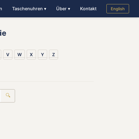
n
Taschenuhren ▾
Über ▾
Kontakt
English
ie
V
W
X
Y
Z
🔍