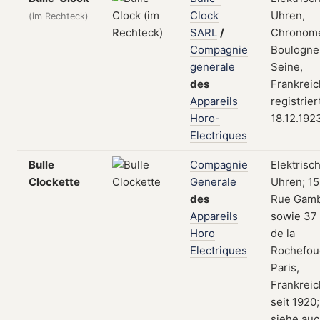
Clock
Uhren,
(im Rechteck)
SARL
/
Chronome
Compagnie
Boulogne
generale
Seine,
des
Frankreic
Appareils
registrie
Horo-
18.12.192
Electriques
Bulle
Compagnie
Elektrisc
Clockette
Generale
Uhren; 15
des
Rue Gamb
Appareils
sowie 37
Horo
de la
Electriques
Rochefouc
Paris,
Frankreic
seit 1920;
siehe au