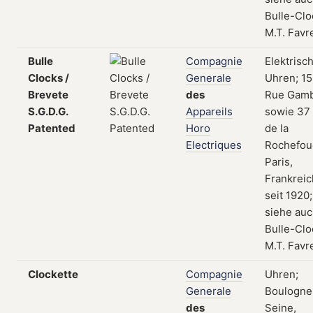
Bulle-Clo
M.T. Favr
Bulle
Compagnie
Elektrisc
Clocks /
Generale
Uhren; 15
Brevete
des
Rue Gamb
S.G.D.G.
Appareils
sowie 37
Patented
Horo
de la
Electriques
Rochefouc
Paris,
Frankreic
seit 1920;
siehe au
Bulle-Clo
M.T. Favr
Clockette
Compagnie
Uhren;
Generale
Boulogne
des
Seine,