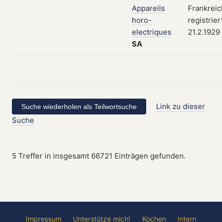
Appareils
Frankreic
horo-
registrie
electriques
21.2.1929
SA
Link zu dieser
Suche
5 Treffer in insgesamt 66721 Einträgen gefunden.
Impressum
Unterstütze mich!
Kochen
Intern