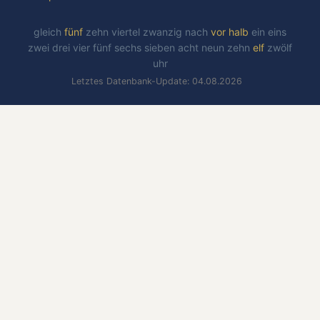
gleich
fünf
zehn
viertel
zwanzig
nach
vor
halb
ein
eins
zwei
drei
vier
fünf
sechs
sieben
acht
neun
zehn
elf
zwölf
uhr
Letztes Datenbank-Update: 04.08.2026