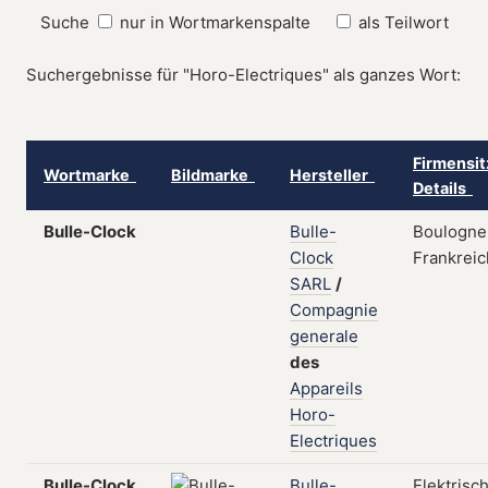
Suche
nur in Wortmarkenspalte
als Teilwort
Suchergebnisse für "Horo-Electriques" als ganzes Wort:
Firmensit
Wortmarke
Bildmarke
Hersteller
Details
Bulle-Clock
Bulle-
Boulogne
Clock
Frankreic
SARL
/
Compagnie
generale
des
Appareils
Horo-
Electriques
Bulle-Clock
Bulle-
Elektrisc