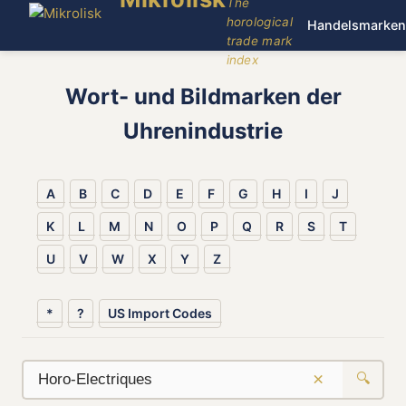
The
horological
Handelsmarken
trade mark
index
Wort- und Bildmarken der
Uhrenindustrie
A
B
C
D
E
F
G
H
I
J
K
L
M
N
O
P
Q
R
S
T
U
V
W
X
Y
Z
*
?
US Import Codes
×
🔍