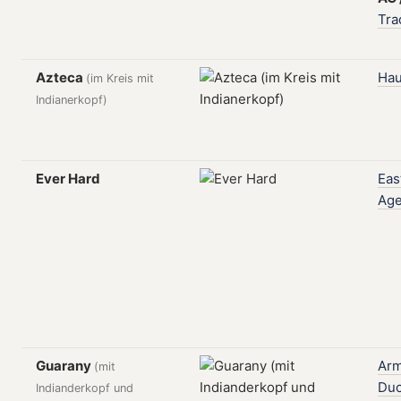
Tra
Azteca
Hau
(im Kreis mit
Indianerkopf)
Ever Hard
Eas
Ag
Guarany
Ar
(mit
Du
Indianderkopf und