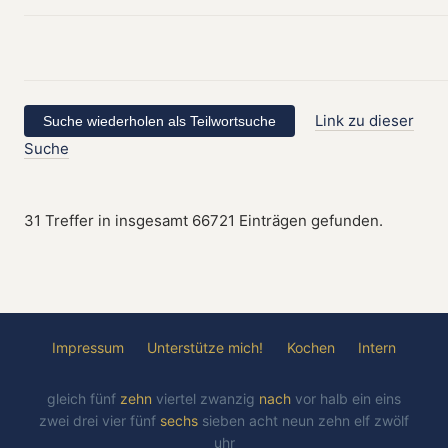
Link zu dieser
Suche
31 Treffer in insgesamt 66721 Einträgen gefunden.
Impressum
Unterstütze mich!
Kochen
Intern
gleich
fünf
zehn
viertel
zwanzig
nach
vor
halb
ein
eins
zwei
drei
vier
fünf
sechs
sieben
acht
neun
zehn
elf
zwölf
uhr