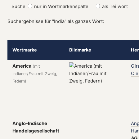
Suche
nur in Wortmarkenspalte
als Teilwort
Suchergebnisse für "India" als ganzes Wort:
Wortmarke
Bildmarke
Her
America
Gir
(mit
Cie
Indianer/Frau mit Zweig,
Federn)
Anglo-Indische
Ang
Handelsgesellschaft
Han
AG