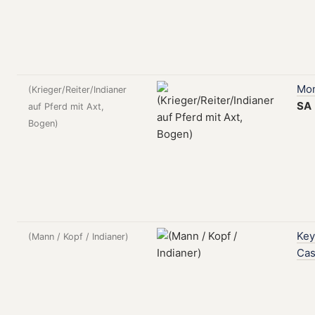
Mon
(Krieger/Reiter/Indianer
SA
auf Pferd mit Axt,
Bogen)
Key
(Mann / Kopf / Indianer)
Ca