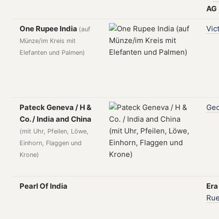
AG
One Rupee India
Vic
(auf
Münze/im Kreis mit
Elefanten und Palmen)
Pateck Geneva / H &
Ge
Co. / India and China
(mit Uhr, Pfeilen, Löwe,
Einhorn, Flaggen und
Krone)
Pearl Of India
Er
Rue