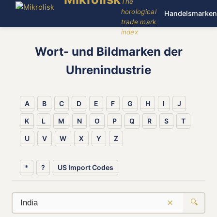
The
horological
Handelsmarken
trade mark
index
Wort- und Bildmarken der
Uhrenindustrie
A
B
C
D
E
F
G
H
I
J
K
L
M
N
O
P
Q
R
S
T
U
V
W
X
Y
Z
*
?
US Import Codes
×
🔍