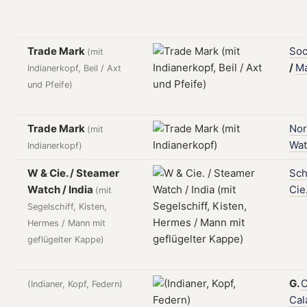
Trade Mark
Soc
(mit
/
Ma
Indianerkopf, Beil / Axt
und Pfeife)
Trade Mark
Nor
(mit
Wat
Indianerkopf)
W & Cie. / Steamer
Sc
Watch / India
Cie
(mit
Segelschiff, Kisten,
Hermes / Mann mit
geflügelter Kappe)
G.
C
(Indianer, Kopf, Federn)
Ca