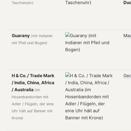
Du
Taschenuhr)
Guarany
Mau
(mit Indianer
mit Pfeil und Bogen)
H & Co. / Trade Mark
Ge
/ India, China, Africa
/ Australia
(im
Hosenbandorden mit
Adler / Flügeln, der eine
Uhr hält auf Banner mit
Krone)