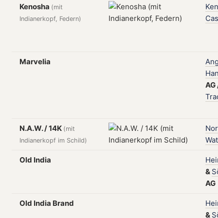
Kenosha
Ke
(mit
Ca
Indianerkopf, Federn)
Marvelia
Ang
Han
AG
Tra
N.A.W. / 14K
Nor
(mit
Wat
Indianerkopf im Schild)
Old India
Hei
&
S
AG
Old India Brand
Hei
&
S