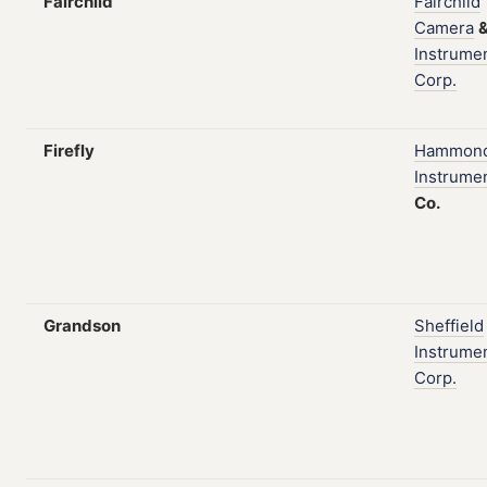
Fairchild
Fairchild
Camera
Instrume
Corp.
Firefly
Hammon
Instrume
Co.
Grandson
Sheffield
Instrume
Corp.