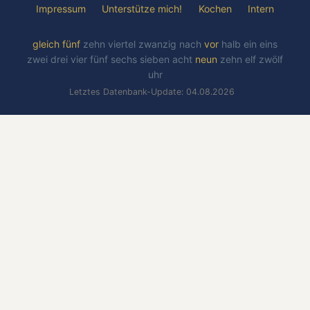
Impressum
Unterstütze mich!
Kochen
Intern
gleich
fünf
zehn
viertel
zwanzig
nach
vor
halb
ein
eins
zwei
drei
vier
fünf
sechs
sieben
acht
neun
zehn
elf
zwölf
uhr
Letztes Datenbank-Update: 04.08.2026