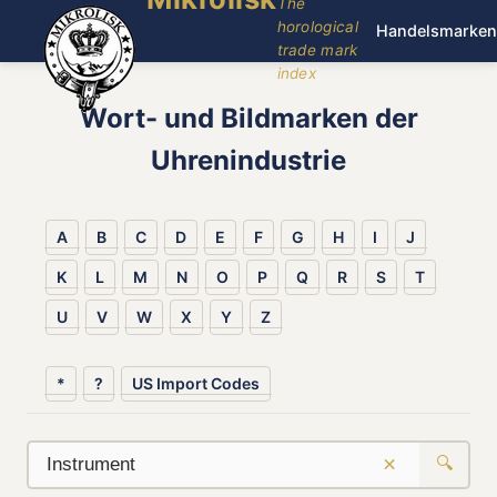
The
horological
Handelsmarken
trade mark
index
Wort- und Bildmarken der
Uhrenindustrie
A
B
C
D
E
F
G
H
I
J
K
L
M
N
O
P
Q
R
S
T
U
V
W
X
Y
Z
*
?
US Import Codes
×
🔍