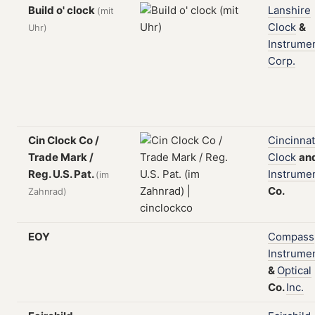
Build o' clock
Lanshire
(mit
Clock
&
Uhr)
Instrume
Corp.
Cin Clock Co /
Cincinnat
Trade Mark /
Clock
an
Reg. U.S. Pat.
Instrume
(im
Co.
Zahnrad)
EOY
Compass
Instrume
&
Optical
Co.
Inc.