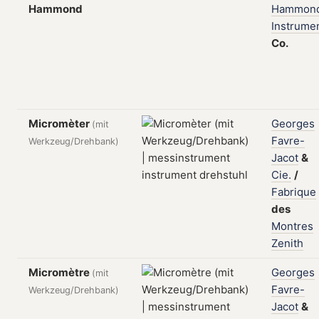
Hammond
Hammon
Instrume
Co.
Micromèter
Georges
(mit
Favre-
Werkzeug/Drehbank)
Jacot
&
Cie.
/
Fabrique
des
Montres
Zenith
Micromètre
Georges
(mit
Favre-
Werkzeug/Drehbank)
Jacot
&