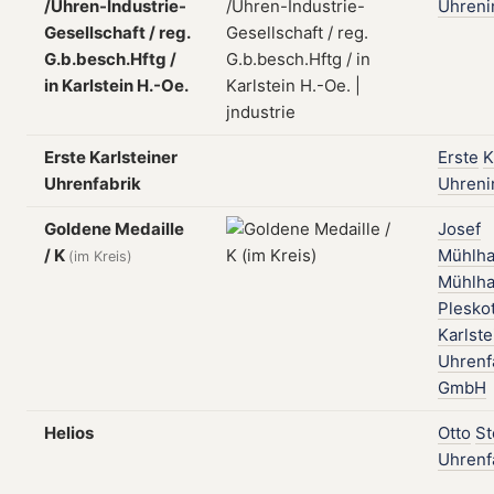
/Uhren-Industrie-
Uhreni
Gesellschaft / reg.
G.b.besch.Hftg /
in Karlstein H.-Oe.
Erste Karlsteiner
Erste
K
Uhrenfabrik
Uhreni
Goldene Medaille
Josef
/ K
Mühlha
(im Kreis)
Mühlha
Plesko
Karlste
Uhrenf
GmbH
Helios
Otto
St
Uhrenf