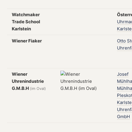
Watchmaker
Österr
Trade School
Uhrmac
Karlstein
Karlste
Wiener Fiaker
Otto
St
Uhrenf
Wiener
Josef
Uhrenindustrie
Mühlha
G.M.B.H
Mühlha
(im Oval)
Plesko
Karlste
Uhrenf
GmbH