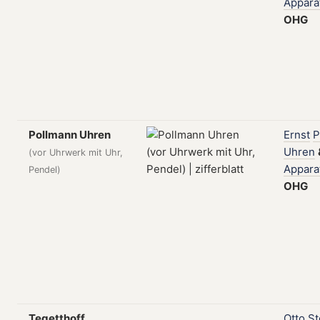
Appara
OHG
Pollmann Uhren
Ernst
P
Uhren
(vor Uhrwerk mit Uhr,
Appara
Pendel)
OHG
Tegetthoff
Otto
St