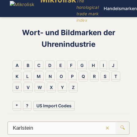
The
horological
Handelsmarken
trade mark
index
Wort- und Bildmarken der
Uhrenindustrie
A
B
C
D
E
F
G
H
I
J
K
L
M
N
O
P
Q
R
S
T
U
V
W
X
Y
Z
*
?
US Import Codes
×
🔍