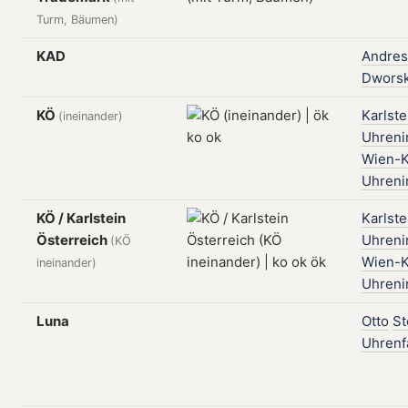
Turm, Bäumen)
KAD
Andres
Dwors
KÖ
Karlste
(ineinander)
Uhreni
Wien-K
Uhreni
KÖ / Karlstein
Karlste
Österreich
Uhreni
(KÖ
Wien-K
ineinander)
Uhreni
Luna
Otto
St
Uhrenf