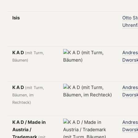
Isis
Otto
St
Uhrenf
K A D
Andres
(mit Turm,
Dwors
Bäumen)
K A D
Andres
(mit Turm,
Dwors
Bäumen, im
Rechteck)
K A D / Made in
Andres
Austria /
Dwors
Trademark
(mit