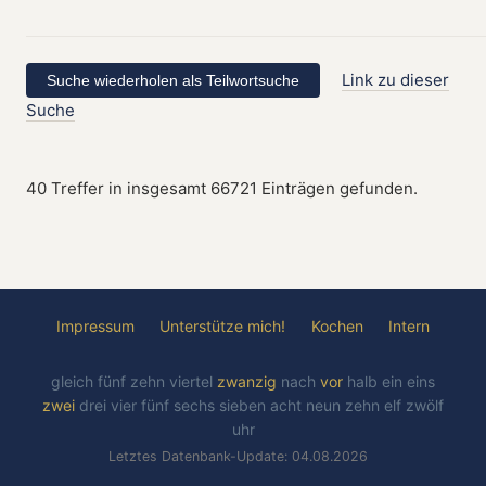
Link zu dieser
Suche
40 Treffer in insgesamt 66721 Einträgen gefunden.
Impressum
Unterstütze mich!
Kochen
Intern
gleich
fünf
zehn
viertel
zwanzig
nach
vor
halb
ein
eins
zwei
drei
vier
fünf
sechs
sieben
acht
neun
zehn
elf
zwölf
uhr
Letztes Datenbank-Update: 04.08.2026