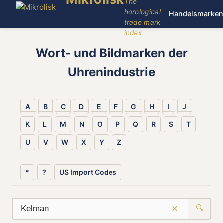
The
horological
Handelsmarken
trade mark
index
Wort- und Bildmarken der
Uhrenindustrie
A
B
C
D
E
F
G
H
I
J
K
L
M
N
O
P
Q
R
S
T
U
V
W
X
Y
Z
*
?
US Import Codes
×
🔍