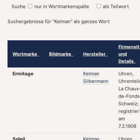
Suche
nur in Wortmarkenspalte
als Teilwort
Suchergebnisse für "Kelman" als ganzes Wort:
Firmensit
Wortmarke
Bildmarke
Hersteller
und
Details
Ermitage
Kelman
Uhren,
Silbermann
Uhrenteil
La Chaux
de-Fonds
Schweiz;
registrier
am
7.2.1908
Soleil
Kelman
Uhren,