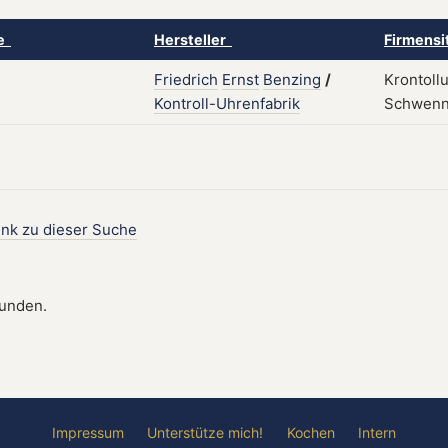
ke
Hersteller
Firmensi
Friedrich
Ernst
Benzing
/
Krontoll
Kontroll-Uhrenfabrik
Schwenni
ink zu dieser Suche
funden.
Impressum
Unterstütze mich!
Kochen
Intern