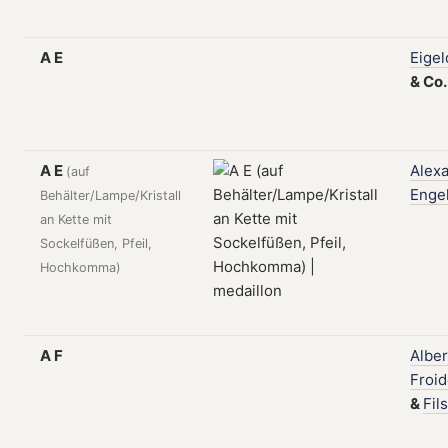
A E
Eigel
&
Co
A E
Alex
(auf
Enge
Behälter/Lampe/Kristall
an Kette mit
Sockelfüßen, Pfeil,
Hochkomma)
A F
Alber
Froi
&
Fils