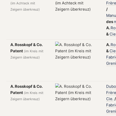
Frèr
(im Achteck mit
/
Zeigern überkreuz)
Manu
des
A.
Ro
&
Cie
A. Rosskopf & Co.
A.
Ro
Patent
&
Cie
(im Kreis mit
Fabr
Zeigern überkreuz)
Gren
A. Rosskopf & Co.
Dubo
Patent
Frèr
(im Kreis mit
Cie.
/
Zeigern überkreuz)
Fabr
Gren