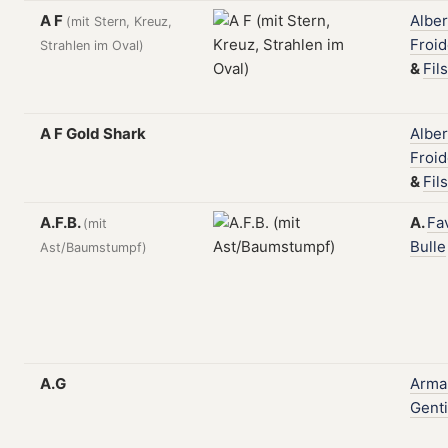
A F
Alber
(mit Stern, Kreuz,
Froi
Strahlen im Oval)
&
Fils
A F Gold Shark
Alber
Froi
&
Fils
A.F.B.
A.
Fa
(mit
Bulle
Ast/Baumstumpf)
A.G
Arma
Genti