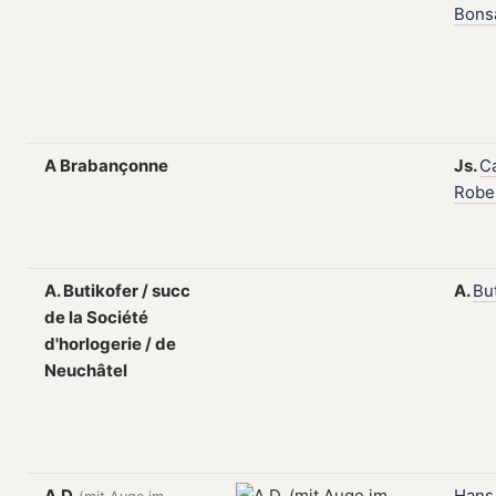
Bons
A Brabançonne
Js.
C
Robe
A. Butikofer / succ
A.
Bu
de la Société
d'horlogerie / de
Neuchâtel
A.D.
Hans