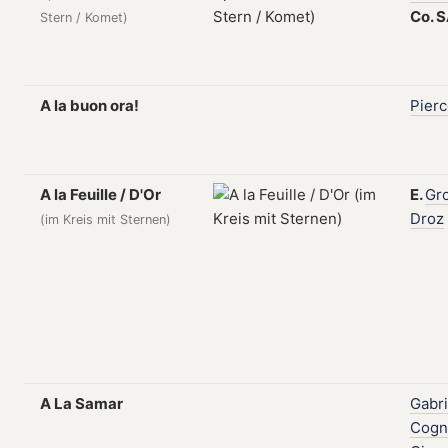
Co.
S
Stern / Komet)
A la buon ora!
Pier
A la Feuille / D'Or
E.
Gr
Droz
(im Kreis mit Sternen)
A La Samar
Gabri
Cogn