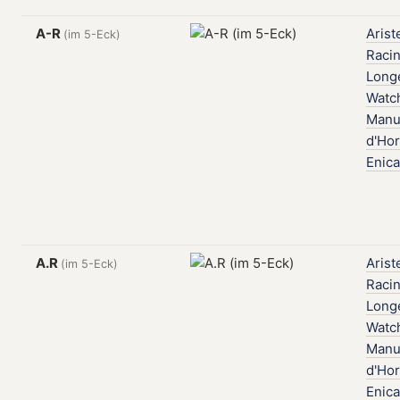
A-R
Arist
(im 5-Eck)
Raci
Long
Watc
Manu
d'Hor
Enica
A.R
Arist
(im 5-Eck)
Raci
Long
Watc
Manu
d'Hor
Enica