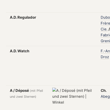
A.D. Regulador
Dubo
Frèr
Cie.
/
Fabr
Gren
A.D. Watch
F.-Ar
Droz
A / Déposé
Ch.
(mit Pfeil
Abeg
und zwei Sternen)