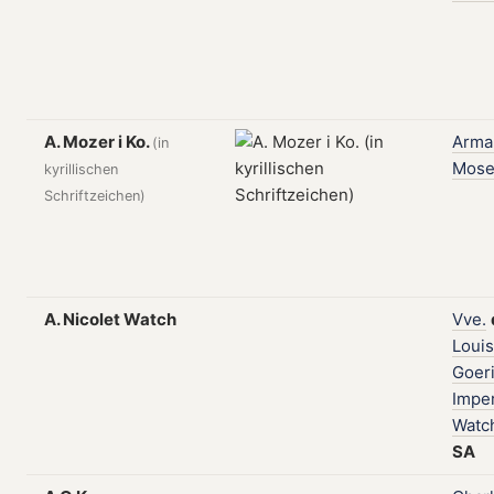
A. Mozer i Ko.
Arma
(in
Mose
kyrillischen
Schriftzeichen)
A. Nicolet Watch
Vve.
Louis
Goer
Imper
Watc
SA