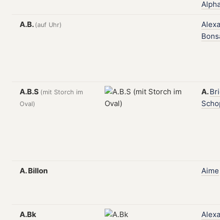
Alph
A.B.
Alex
(auf Uhr)
Bons
A.B.S
A.
Bri
(mit Storch im
Scho
Oval)
A. Billon
Aime
A.Bk
Alex