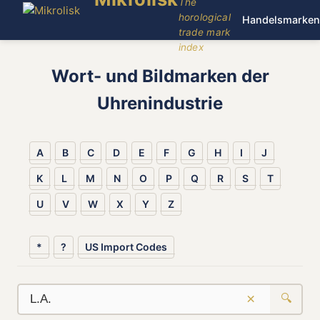
The
horological
Handelsmarken
trade mark
index
Wort- und Bildmarken der
Uhrenindustrie
A
B
C
D
E
F
G
H
I
J
K
L
M
N
O
P
Q
R
S
T
U
V
W
X
Y
Z
*
?
US Import Codes
×
🔍