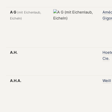
A G
Amé
(mit Eichenlaub,
Gigo
Eicheln)
A.H.
Hoet
Cie.
A.H.A.
Weill