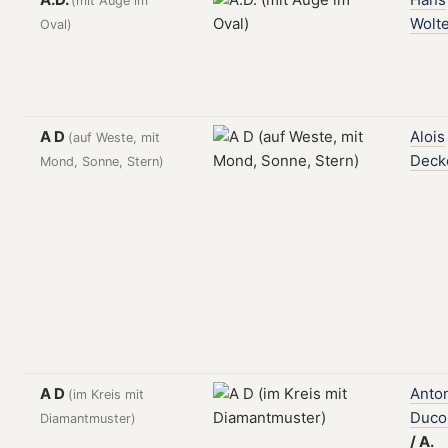
(mit Auge im
Wolt
Oval)
A D
Alois
(auf Weste, mit
Deck
Mond, Sonne, Stern)
A D
Anto
(im Kreis mit
Duc
Diamantmuster)
/
A.