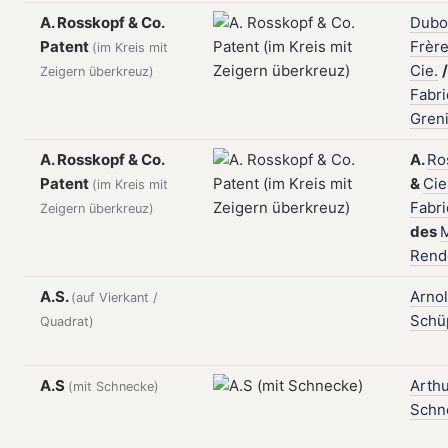
A. Rosskopf & Co.
Dubo
Patent
Frèr
(im Kreis mit
Cie.
/
Zeigern überkreuz)
Fabr
Gren
A. Rosskopf & Co.
A.
Ro
Patent
&
Cie
(im Kreis mit
Fabr
Zeigern überkreuz)
des
Rend
A.S.
Arno
(auf Vierkant /
Schü
Quadrat)
A.S
Arth
(mit Schnecke)
Schn