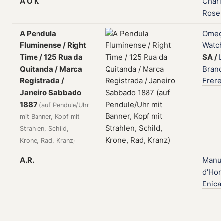
A O K
Char
Rose
A Pendula
Ome
Fluminense / Right
Watc
Time / 125 Rua da
SA
/
Quitanda / Marca
Bran
Registrada /
Frer
Janeiro Sabbado
1887
(auf Pendule/Uhr
mit Banner, Kopf mit
Strahlen, Schild,
Krone, Rad, Kranz)
A.R.
Manu
d'Hor
Enica