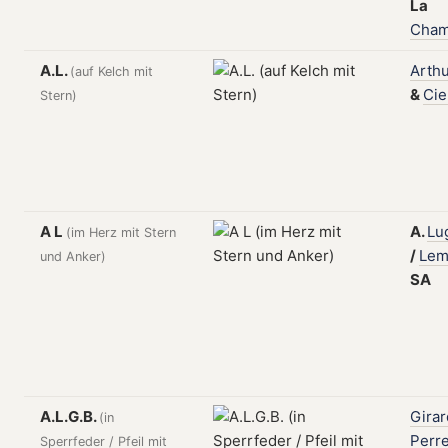
La
Cham
A.L.
Arth
(auf Kelch mit
&
Cie
Stern)
A L
A.
Lu
(im Herz mit Stern
/
Lem
und Anker)
SA
A.L.G.B.
Girar
(in
Perr
Sperrfeder / Pfeil mit