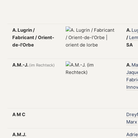
A. Lugrin /
A.
Lu
Fabricant / Orient-
/
Lem
de-l'Orbe
SA
A.M.-J.
A.
Ma
(im Rechteck)
Jaqu
Fabr
Innov
A M C
Dreyf
Marx
A.M.J.
Adri