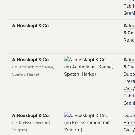
Fabr
Gren
A. Rosskopf & Co.
A.
Ro
&
Co
Rend
A. Rosskopf & Co.
A.
Ro
&
Cie
(im Achteck mit Sense,
Dubo
Spaten, Harke)
Frèr
Cie.
/
Fabr
Gren
A. Rosskopf & Co.
Dubo
Frèr
(im Kreissehment mit
Cie.
/
Zeigern)