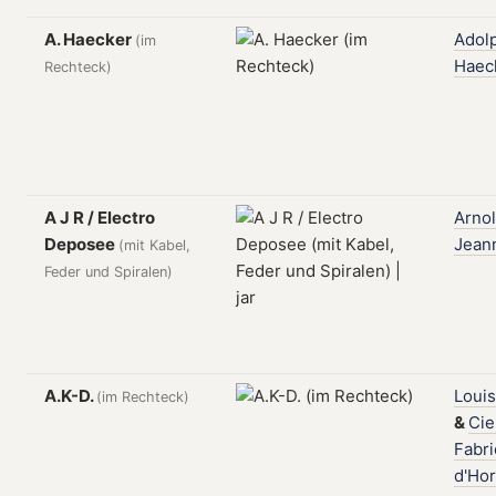
A. Haecker
Adol
(im
Haec
Rechteck)
A J R / Electro
Arno
Deposee
Jean
(mit Kabel,
Feder und Spiralen)
A.K-D.
Louis
(im Rechteck)
&
Cie
Fabr
d'Hor