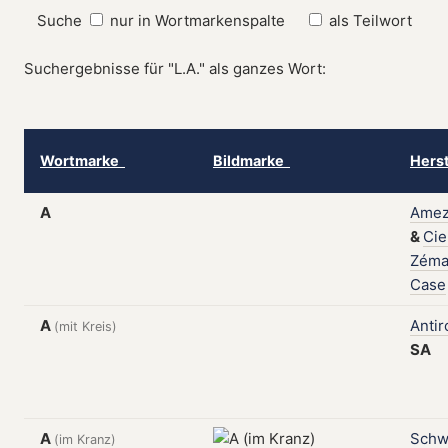
Suche
nur in Wortmarkenspalte
als Teilwort
Suchergebnisse für "L.A." als ganzes Wort:
Wortmarke
Bildmarke
Hers
A
Amez
&
Cie
Zém
Case
A
Antir
(mit Kreis)
SA
A
Schw
(im Kranz)