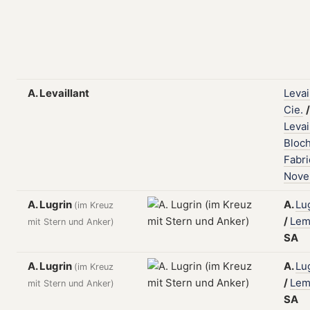
A. Levaillant
Levai
Cie.
/
Levai
Bloc
Fabr
Novel
A. Lugrin
A.
Lu
(im Kreuz
/
Lem
mit Stern und Anker)
SA
A. Lugrin
A.
Lu
(im Kreuz
/
Lem
mit Stern und Anker)
SA