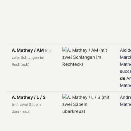
A. Mathey / AM
Alcid
(mit
Marc
zwei Schlangen im
Math
Rechteck)
succ
de
A
Math
A. Mathey / L / S
Andr
Math
(mit zwei Säbeln
überkreuz)