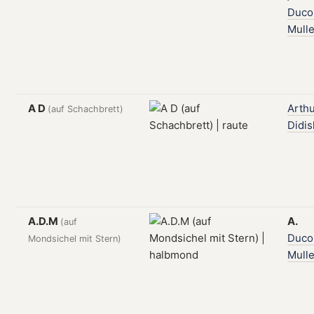
Duc
Mulle
A D
Arth
(auf Schachbrett)
Didi
A.D.M
A.
(auf
Duc
Mondsichel mit Stern)
Mulle