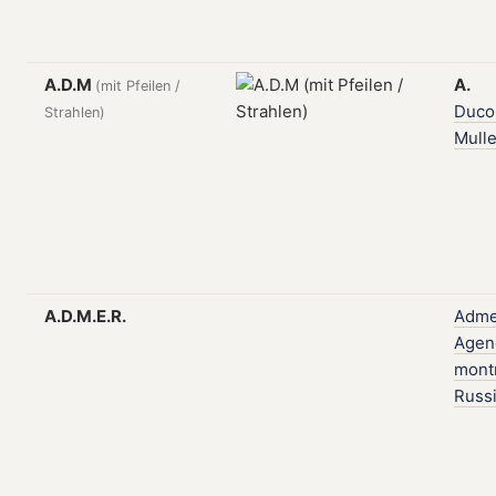
A.D.M
A.
(mit Pfeilen /
Duc
Strahlen)
Mulle
A.D.M.E.R.
Adme
Agen
mont
Russ