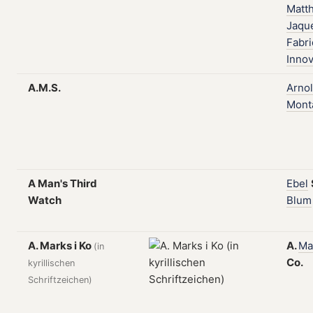
Matt
Jaqu
Fabr
Innov
A.M.S.
Arno
Mont
A Man's Third
Ebel
Watch
Blum
A. Marks i Ko
A.
Ma
(in
Co.
kyrillischen
Schriftzeichen)