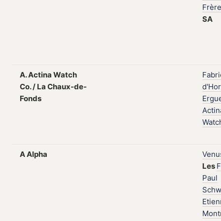
Frèr
SA
A. Actina Watch
Fabr
Co. / La Chaux-de-
d'Hor
Fonds
Ergu
Actin
Watc
A Alpha
Venu
Les
F
Paul
Schw
Etie
Mont