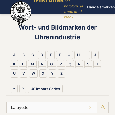
The
horological
Handelsmarken
trade mark
index
Wort- und Bildmarken der
Uhrenindustrie
A
B
C
D
E
F
G
H
I
J
K
L
M
N
O
P
Q
R
S
T
U
V
W
X
Y
Z
*
?
US Import Codes
×
🔍