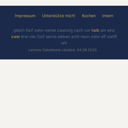
Impressum
Unterstütze mich!
Kochen
Intern
gleich
fünf
zehn
viertel
zwanzig
nach
vor
halb
ein
eins
zwei
drei
vier
fünf
sechs
sieben
acht
neun
zehn
elf
zwölf
uhr
Letztes Datenbank-Update: 04.08.2026