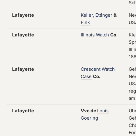
Sc
Lafayette
Keller,
Ettinger
&
New
Fink
US
Lafayette
Illinois
Watch
Co.
Kle
Spr
Ill
18
Lafayette
Crescent
Watch
Ge
Case
Co.
New
US
reg
am 
Lafayette
Vve
de
Louis
Uh
Goering
Geh
Ch
Fon