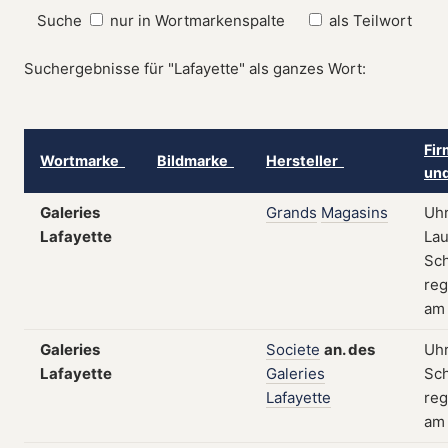
Suche
nur in Wortmarkenspalte
als Teilwort
Suchergebnisse für "Lafayette" als ganzes Wort:
Fir
Wortmarke
Bildmarke
Hersteller
und
Galeries
Grands
Magasins
Uhr
Lafayette
Lau
Sch
reg
am 
Galeries
Societe
an.
des
Uhr
Lafayette
Galeries
Sch
Lafayette
reg
am 