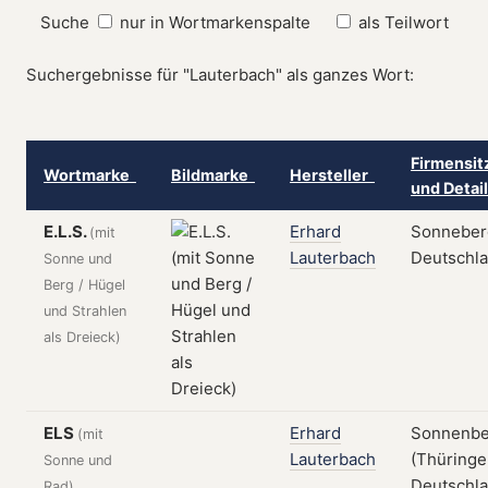
Suche
nur in Wortmarkenspalte
als Teilwort
Suchergebnisse für "Lauterbach" als ganzes Wort:
Firmensit
Wortmarke
Bildmarke
Hersteller
und Detai
E.L.S.
Erhard
Sonneber
(mit
Lauterbach
Deutschl
Sonne und
Berg / Hügel
und Strahlen
als Dreieck)
ELS
Erhard
Sonnenbe
(mit
Lauterbach
(Thüringe
Sonne und
Deutschl
Rad)