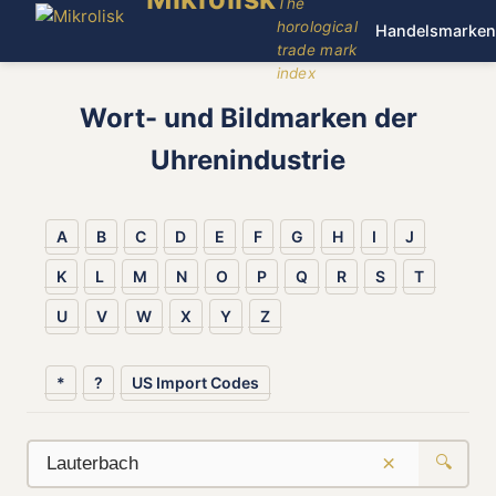
The
horological
Handelsmarken
trade mark
index
Wort- und Bildmarken der
Uhrenindustrie
A
B
C
D
E
F
G
H
I
J
K
L
M
N
O
P
Q
R
S
T
U
V
W
X
Y
Z
*
?
US Import Codes
×
🔍