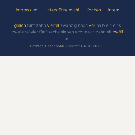
Impressum
Unterstütze mich!
Kochen
Intern
gleich
fünf
zehn
viertel
zwanzig
nach
vor
halb
ein
eins
zwei
drei
vier
fünf
sechs
sieben
acht
neun
zehn
elf
zwölf
uhr
Letztes Datenbank-Update: 04.08.2026