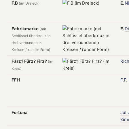
F.B
E.
Ni
(im Dreieck)
Fabrikmarke
E.
D
(mit
Schlüssel überkreuz in
drei verbundenen
Kreisen / runder Form)
Färz? Fürz? Firz?
Ric
(im
Kreis)
FFH
F.F.
Fortuna
Juli
Zim