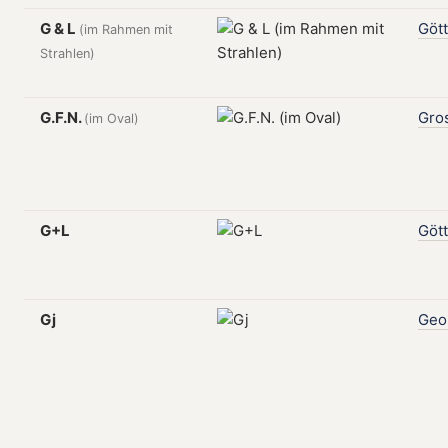
G & L
Gött
(im Rahmen mit
Strahlen)
G.F.N.
Gro
(im Oval)
G+L
Gött
Gj
Geo