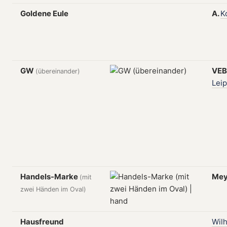
Goldene Eule
A.
K
GW
VE
(übereinander)
Leip
Handels-Marke
Me
(mit
zwei Händen im Oval)
Hausfreund
Wil