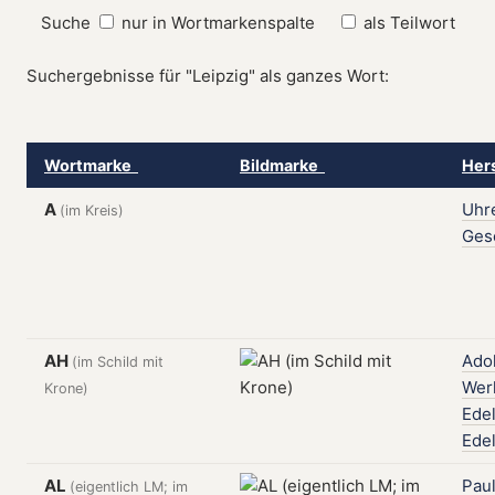
Suche
nur in Wortmarkenspalte
als Teilwort
Suchergebnisse für "Leipzig" als ganzes Wort:
Wortmarke
Bildmarke
Her
A
Uhr
(im Kreis)
Gese
AH
Adol
(im Schild mit
Wer
Krone)
Ede
Ede
AL
Pau
(eigentlich LM; im