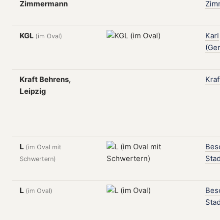
Zimmermann
Zim
KGL
Karl
(im Oval)
(Ge
Kraft Behrens,
Kraf
Leipzig
L
Bes
(im Oval mit
Stad
Schwertern)
L
Bes
(im Oval)
Stad