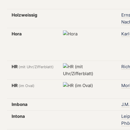
Holzweissig
Erns
Nach
Hora
Kar
HR
Ric
(mit Uhr/Zifferblatt)
HR
Mori
(im Oval)
Imbona
J.M.
Intona
Leip
Phö