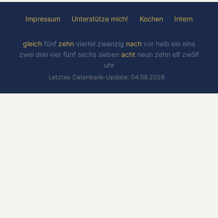
Impressum
Unterstütze mich!
Kochen
Intern
gleich
fünf
zehn
viertel
zwanzig
nach
vor
halb
ein
eins
zwei
drei
vier
fünf
sechs
sieben
acht
neun
zehn
elf
zwölf
uhr
Letztes Datenbank-Update: 04.08.2026