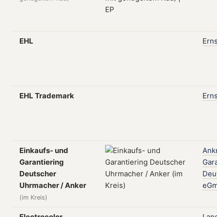
EHL
Erns
EHL Trademark
Erns
Einkaufs- und
Ankr
Garantiering
Gara
Deutscher
Deu
Uhrmacher / Anker
eG
(im Kreis)
Electrocolor
Lan