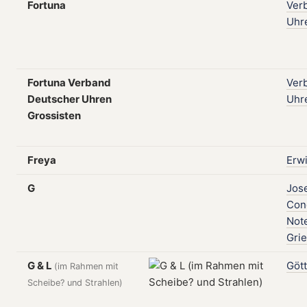
Fortuna
Ver
Uhr
Fortuna Verband
Ver
Deutscher Uhren
Uhr
Grossisten
Freya
Erw
G
Jos
Con
Note
Gri
G & L
Gött
(im Rahmen mit
Scheibe? und Strahlen)