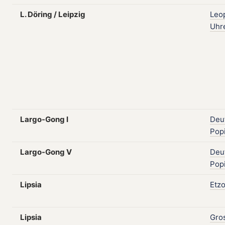
L. Döring / Leipzig
Leo
Uhr
Largo-Gong I
Deu
Popi
Largo-Gong V
Deu
Popi
Lipsia
Etzo
Lipsia
Gro