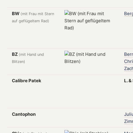
BW
Ber
(mit Frau mit Stern
auf geflügeltem Rad)
BZ
Ber
(mit Hand und
Chri
Blitzen)
Zach
Calibre Patek
L.
&
Cantophon
Juli
Zim