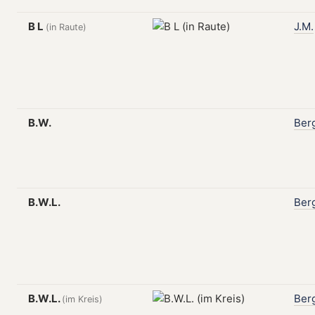
B L
J.M.
(in Raute)
B.W.
Ber
B.W.L.
Ber
B.W.L.
Ber
(im Kreis)