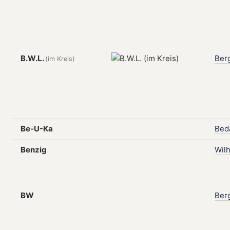
B.W.L.
Ber
(im Kreis)
Be-U-Ka
Bed
Benzig
Wil
BW
Ber