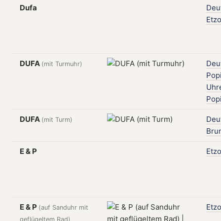
Dufa
Deu
Etzo
DUFA
Deu
(mit Turmuhr)
Popi
Uhr
Popi
DUFA
Deu
(mit Turm)
Bru
E & P
Etzo
E & P
Etzo
(auf Sanduhr mit
geflügeltem Rad)