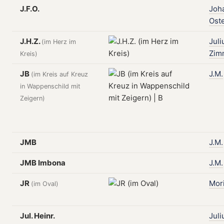
J.F.O.
Joh
Ost
J.H.Z.
Juli
(im Herz im
Zim
Kreis)
JB
J.M.
(im Kreis auf Kreuz
in Wappenschild mit
Zeigern)
JMB
J.M.
JMB Imbona
J.M.
JR
Mori
(im Oval)
Jul. Heinr.
Juli