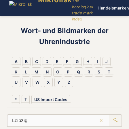
The
horological
Handelsmarken
trade mark
index
Wort- und Bildmarken der
Uhrenindustrie
A
B
C
D
E
F
G
H
I
J
K
L
M
N
O
P
Q
R
S
T
U
V
W
X
Y
Z
*
?
US Import Codes
×
🔍