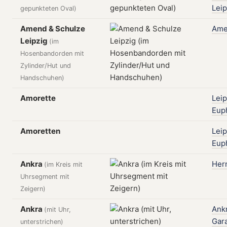
Leip
gepunkteten Oval)
Amend & Schulze
Ame
Leipzig
(im
Hosenbandorden mit
Zylinder/Hut und
Handschuhen)
Amorette
Leip
Eup
Amoretten
Leip
Eup
Ankra
Her
(im Kreis mit
Uhrsegment mit
Zeigern)
Ankra
Ankr
(mit Uhr,
Gara
unterstrichen)