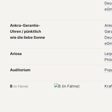
Deu
eG
Ankra-Garantie-
Ankr
Uhren / pünktlich
Gara
wie die liebe Sonne
Deu
eG
Ariosa
Leip
Phö
Auditorium
Pop
B
Kraf
(in Fahne)