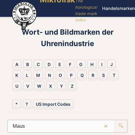
The
horological
Handelsmarken
trade mark
index
Wort- und Bildmarken der
Uhrenindustrie
A
B
C
D
E
F
G
H
I
J
K
L
M
N
O
P
Q
R
S
T
U
V
W
X
Y
Z
*
?
US Import Codes
×
🔍