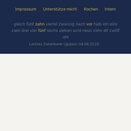
Impressum
Unterstütze mich!
Kochen
Intern
gleich
fünf
zehn
viertel
zwanzig
nach
vor
halb
ein
eins
zwei
drei
vier
fünf
sechs
sieben
acht
neun
zehn
elf
zwölf
uhr
Letztes Datenbank-Update: 04.08.2026