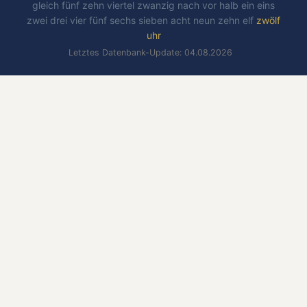
gleich
fünf
zehn
viertel
zwanzig
nach
vor
halb
ein
eins
zwei
drei
vier
fünf
sechs
sieben
acht
neun
zehn
elf
zwölf
uhr
Letztes Datenbank-Update: 04.08.2026