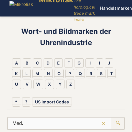
The
horological
Handelsmarken
trade mark
index
Wort- und Bildmarken der
Uhrenindustrie
A
B
C
D
E
F
G
H
I
J
K
L
M
N
O
P
Q
R
S
T
U
V
W
X
Y
Z
*
?
US Import Codes
×
🔍