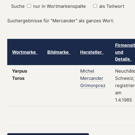
Suche
nur in Wortmarkenspalte
als Teilwort
Suchergebnisse für "Mercander" als ganzes Wort:
Firmensi
Wortmarke
Bildmarke
Hersteller
und
Details
Yarpus
Michel
Neuchâte
Toros
Mercander
Schweiz;
Grimonprez
registrier
am
1.4.1985