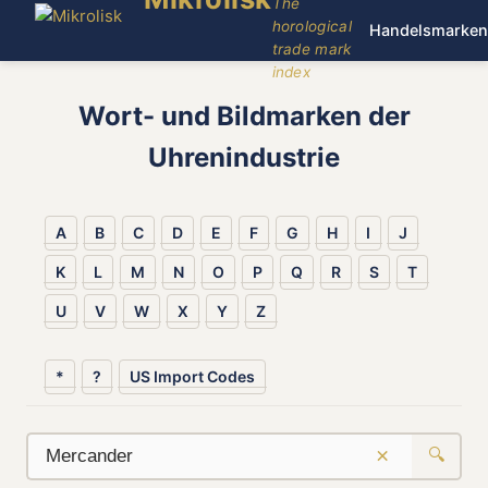
The
horological
Handelsmarken
trade mark
index
Wort- und Bildmarken der
Uhrenindustrie
A
B
C
D
E
F
G
H
I
J
K
L
M
N
O
P
Q
R
S
T
U
V
W
X
Y
Z
*
?
US Import Codes
×
🔍