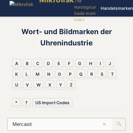
The
horological
Handelsmarken
trade mark
index
Wort- und Bildmarken der
Uhrenindustrie
A
B
C
D
E
F
G
H
I
J
K
L
M
N
O
P
Q
R
S
T
U
V
W
X
Y
Z
*
?
US Import Codes
×
🔍